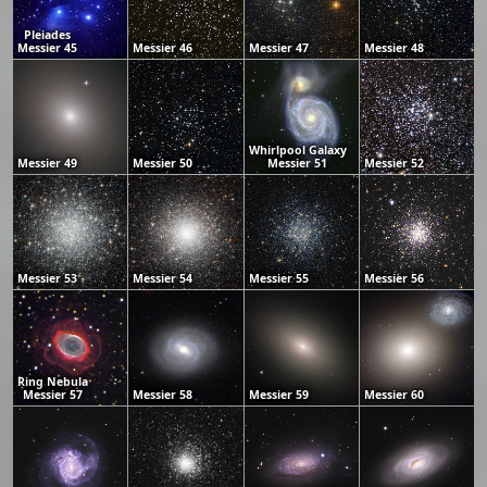
Pleiades
Messier 45
Messier 46
Messier 47
Messier 48
Whirlpool Galaxy
Messier 49
Messier 50
Messier 51
Messier 52
Messier 53
Messier 54
Messier 55
Messier 56
Ring Nebula
Messier 57
Messier 58
Messier 59
Messier 60