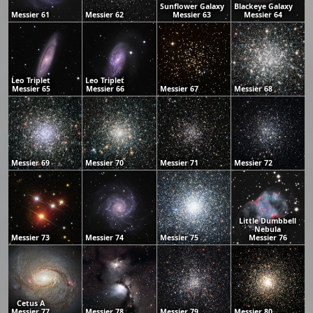
Sunflower Galaxy
Blackeye Galaxy
Messier 61
Messier 62
Messier 63
Messier 64
Leo Triplet
Leo Triplet
Messier 65
Messier 66
Messier 67
Messier 68
Messier 69
Messier 70
Messier 71
Messier 72
Little Dumbbell
Nebula
Messier 73
Messier 74
Messier 75
Messier 76
Cetus A
Messier 77
Messier 78
Messier 79
Messier 80