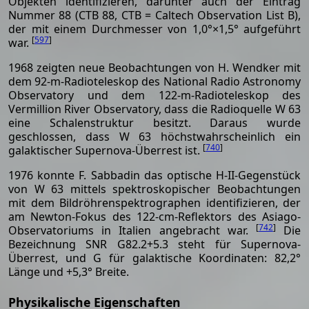
Objekten identifizieren, darunter auch der Eintrag
Nummer 88 (CTB 88, CTB = Caltech Observation List B),
der mit einem Durchmesser von 1,0°×1,5° aufgeführt
[
597
]
war.
1968 zeigten neue Beobachtungen von H. Wendker mit
dem 92-m-Radioteleskop des National Radio Astronomy
Observatory und dem 122-m-Radioteleskop des
Vermillion River Observatory, dass die Radioquelle W 63
eine Schalenstruktur besitzt. Daraus wurde
geschlossen, dass W 63 höchstwahrscheinlich ein
[
740
]
galaktischer Supernova-Überrest ist.
1976 konnte F. Sabbadin das optische H-II-Gegenstück
von W 63 mittels spektroskopischer Beobachtungen
mit dem Bildröhrenspektrographen identifizieren, der
am Newton-Fokus des 122-cm-Reflektors des Asiago-
[
742
]
Observatoriums in Italien angebracht war.
Die
Bezeichnung SNR G82.2+5.3 steht für Supernova-
Überrest, und G für galaktische Koordinaten: 82,2°
Länge und +5,3° Breite.
Physikalische Eigenschaften