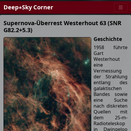
Deep⋆Sky Corner
Supernova-Überrest Westerhout 63 (SNR
G82.2+5.3)
Geschichte
1958 führte
Gart
Westerhout
eine
Vermessung
der Strahlung
entlang des
galaktischen
Bandes sowie
eine Suche
nach diskreten
Quellen mit
dem 25-m-
Radioteleskop
in Dwingeloo