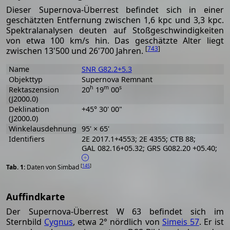
Dieser Supernova-Überrest befindet sich in einer
geschätzten Entfernung zwischen 1,6 kpc und 3,3 kpc.
Spektralanalysen deuten auf Stoßgeschwindigkeiten
von etwa 100 km/s hin. Das geschätzte Alter liegt
[
743
]
zwischen 13'500 und 26'700 Jahren.
Name
SNR G82.2+5.3
Objekttyp
Supernova Remnant
h
m
s
Rektaszension
20
19
00
(J2000.0)
Deklination
+45° 30' 00"
(J2000.0)
Winkelausdehnung
95' × 65'
Identifiers
2E 2017.1+4553; 2E 4355; CTB 88;
GAL 082.16+05.32; GRS G082.20 +05.40;
[
145
]
Daten von Simbad
Auffindkarte
Der Supernova-Überrest W 63 befindet sich im
Sternbild
Cygnus
, etwa 2° nördlich von
Simeis 57
. Er ist