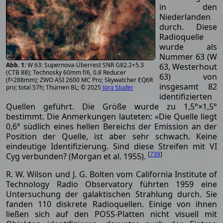
in den
Niederlanden
durch. Diese
Radioquelle
wurde als
Nummer 63 (W
W 63: Supernova-Überrest SNR G82.2+5.3
63, Westerhout
(CTB 88); Technosky 60mm f/6, 0.8 Reducer
63) von
(f=288mm); ZWO ASI 2600 MC Pro; Skywatcher EQ6R
insgesamt 82
pro; total 57h; Thürnen BL; © 2025
Jörg Studer
identifizierten
Quellen geführt. Die Größe wurde zu 1,5°×1,5°
bestimmt. Die Anmerkungen lauteten: «Die Quelle liegt
0,6° südlich eines hellen Bereichs der Emission an der
Position der Quelle, ist aber sehr schwach. Keine
eindeutige Identifizierung. Sind diese Streifen mit VI
[
739
]
Cyg verbunden? (Morgan et al. 1955).
R. W. Wilson und J. G. Bolten vom California Institute of
Technology Radio Observatory führten 1959 eine
Untersuchung der galaktischen Strahlung durch. Sie
fanden 110 diskrete Radioquellen. Einige von ihnen
ließen sich auf den POSS-Platten nicht visuell mit