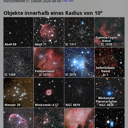
Horizonthöhe 5°, Datum 2026-08-06
Objekte innerhalb eines Radius von 10°
Gamma-Cygni-
Nebel
Abell 69
Abell 71
IC 1311
IC 1318
Seifenblasen-
Pelikannebel
Nebel
IC 1369
IC 5070
IC 5076
Ju 1
Blinkender
Planetarischer
Messier 29
Minkowski 4-17
NGC 6819
NGC 6826