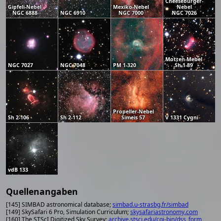
Cheeseburger-
Gipfeli-Nebel
Mexiko-Nebel
Nebel
NGC 6888
NGC 6910
NGC 7000
NGC 7026
Motten-Mebel
NGC 7027
NGC 7048
PM 1-320
Sh 1-89
Propeller-Nebel
Sh 2-106
Sh 2-112
Simeis 57
V 1331 Cygni
vdB 133
Quellenangaben
[145] SIMBAD astronomical database;
simbad.u-strasbg.fr/simbad
[149] SkySafari 6 Pro, Simulation Curriculum;
skysafariastronomy.com
[160] The STScI Digitized Sky Survey;
archive.stsci.edu/cgi-bin/dss_form