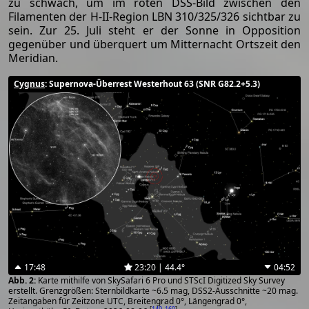
zu schwach, um im roten DSS-Bild zwischen den
Filamenten der H-II-Region LBN 310/325/326 sichtbar zu
sein. Zur 25. Juli steht er der Sonne in Opposition
gegenüber und überquert um Mitternacht Ortszeit den
Meridian.
Cygnus
: Supernova-Überrest Westerhout 63 (SNR G82.2+5.3)
17:48
23:20 | 44.4°
04:52
Karte mithilfe von SkySafari 6 Pro und STScI Digitized Sky Survey
erstellt. Grenzgrößen: Sternbildkarte ~6.5 mag, DSS2-Ausschnitte ~20 mag.
Zeitangaben für Zeitzone UTC, Breitengrad 0°, Längengrad 0°,
[
149
,
160
]