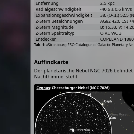
Entfernung
2.5 kpc
Radialgeschwindigkeit
-40.6 ± 0.6 km/s
Expansionsgeschwindigkeit
38. (O-III) 52.5 (
Z-Stern Bezeichnungen
AG82 420, CSI +
Z-Stern Magnitude
B: 15.33, V: 14.2
Z-Stern Spektraltyp
O VI, WC 3
Entdecker
COPELAND 1880
«Strasbourg-ESO Catalogue of Galactic Planetary Neb
Auffindkarte
Der planetarische Nebel NGC 7026 befindet 
Nachthimmel steht.
Cygnus
: Cheeseburger-Nebel (NGC 7026)