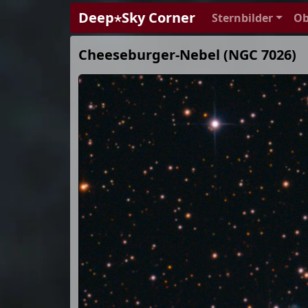
Deep⋆Sky Corner
Sternbilder
Ob
Cheeseburger-Nebel (NGC 7026)