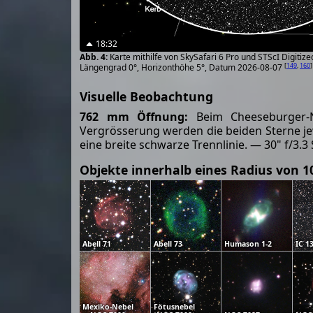
18:32
Karte mithilfe von SkySafari 6 Pro und STScI Digiti
[
149
,
160
]
Längengrad 0°, Horizonthöhe 5°, Datum 2026-08-07
Visuelle Beobachtung
762 mm Öffnung:
Beim Cheeseburger-N
Vergrösserung werden die beiden Sterne jew
eine breite schwarze Trennlinie. — 30" f/3.3
Objekte innerhalb eines Radius von 1
Abell 71
Abell 73
Humason 1-2
IC 1
Mexiko-Nebel
Fötusnebel