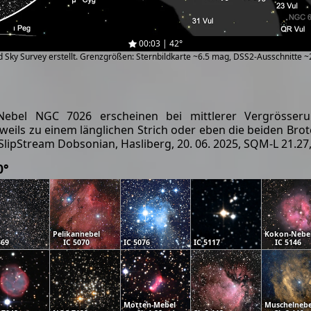
00:03 | 42°
zed Sky Survey erstellt. Grenzgrößen: Sternbildkarte ~6.5 mag, DSS2-Ausschnitte 
ebel NGC 7026 erscheinen bei mittlerer Vergrösseru
eils zu einem länglichen Strich oder eben die beiden Bro
 SlipStream Dobsonian, Hasliberg, 20. 06. 2025, SQM-L 21.27
0°
Pelikannebel
Kokon-Nebe
369
IC 5070
IC 5076
IC 5117
IC 5146
Motten-Mebel
Muschelnebe