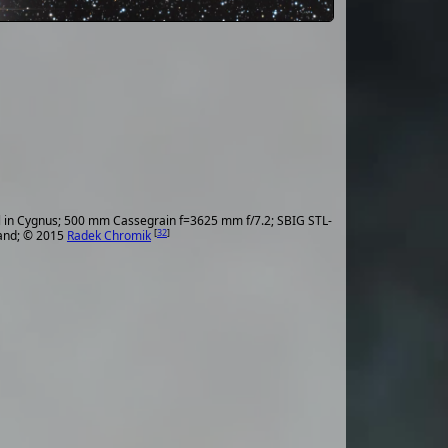
 in Cygnus; 500 mm Cassegrain f=3625 mm f/7.2; SBIG STL-
[
32
]
and; © 2015
Radek Chromik