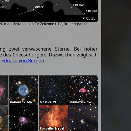
05:35
~20 mag. Zeitangaben für Zeitzone UTC, Breitengrad 0°,
ng zwei verwaschene Sterne. Bei hoher
te des Cheeseburgers. Dazwischen zeigt sich
,
Eduard von Bergen
l
Kohoutek 3-82
Messier 39
Minkowski 1-79
l
Propeller-Nebel