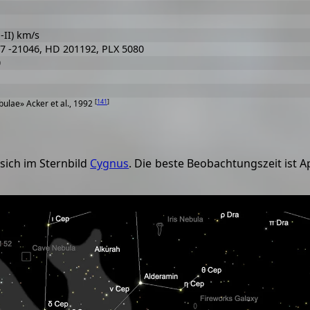
N-II) km/s
47 -21046, HD 201192, PLX 5080
0
[
141
]
ulae» Acker et al., 1992
sich im Sternbild
Cygnus
. Die beste Beobachtungszeit ist 