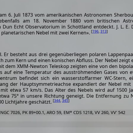
m 6. Juli 1873 vom amerikanischen Astronomen Sherbou
benfalls am 18. November 1880 vom britischen Astro
 Dun Echt Observatorium in Schottland entdeckt. J. L. E.
[
196
,
313
]
n planetarischen Nebel mit zwei Kernen».
el. Er besteht aus drei gegenüberliegen polaren Lappenpa
ch zum Kern und einen konischen Abfluss. Der Nebel zeigt 
 mit dem XMM-Newton Teleskop zeigten eine von den bipol
s auf eine Temperatur des ausströhmenden Gases von e
 Zentrum befindet sich ein wasserstoffarmer WC-Stern, e
tlang der Hauptsymmetrieachse expandiert der Nebel mit
 mit etwa 57 km/s. Das Alter des Nebels wird auf 1500 J
 etwa 75° in unsere Richtung geneigt. Die Entfernung zu
[
344
,
345
]
00 Lichtjahre geschätzt.
 NGC 7026, PK 89+00.1, ARO 59, EM* CDS 1218, VV 260, VV' 542