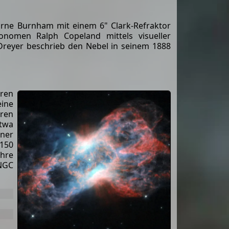
rne Burnham mit einem 6" Clark-Refraktor
nomen Ralph Copeland mittels visueller
 Dreyer beschrieb den Nebel in seinem 1888
aren
eine
aren
twa
iner
 150
ahre
 NGC