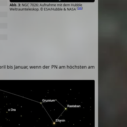
NGC 7026: Aufnahme mit dem Hubble
[
346
]
Weltraumteleskop. © ESA/Hubble & NASA
April bis Januar, wenn der PN am höchsten am