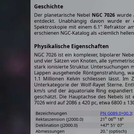
Geschichte
Der planetarische Nebel
NGC 7026
wurde a
entdeckt. Unabhängig davon wurde er e
Spektroskopie mit einem 6.1" Refraktor am
erschienen NGC-Katalog als «ziemlich helle
Physikalische Eigenschaften
NGC 7026 ist ein komplexer, bipolarer Neb
und vier Sätzen von Knoten, alle symmetris
stark ionisierte Struktur. Untersuchungen
Lappen ausgehende Röntgenstrahlung, wa
1.1 Millionen Kelvin schliessen lässt. Im
Unterkategorie der Wolf-Rayet Sterne. En
km/s und der äquatoriale Ring expandiert
geschätzt. Die Hauptachse des Nebels ist
7026 wird auf 2086 ± 420 pc, etwa 6800 ± 13
Bezeichnungen
PN G089.0+00.3
:
h
m
s
Rektaszension (J2000.0)
21
06
18
Deklination (J2000.0)
+47° 51' 07"
Abmessungen
20." (optisch)