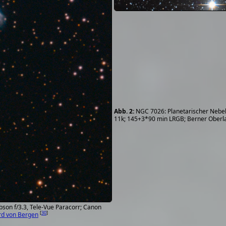
NGC 7026: Planetarischer Nebel
11k; 145+3*90 min LRGB; Berner Oberl
on f/3.3, Tele-Vue Paracorr; Canon
[
30
]
rd von Bergen