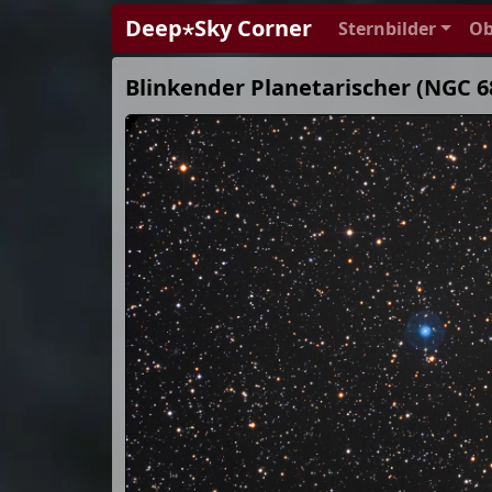
Deep⋆Sky Corner
Sternbilder
Ob
Blinkender Planetarischer (NGC 6