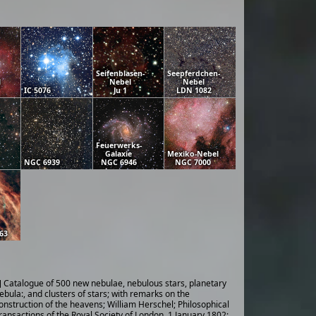
Seifenblasen-
Seepferdchen-
l
Nebel
Nebel
IC 5076
Ju 1
LDN 1082
Feuerwerks-
Galaxie
Mexiko-Nebel
NGC 6939
NGC 6946
NGC 7000
63
] Catalogue of 500 new nebulae, nebulous stars, planetary
ebula:, and clusters of stars; with remarks on the
onstruction of the heavens; William Herschel; Philosophical
ransactions of the Royal Society of London, 1 January 1802;