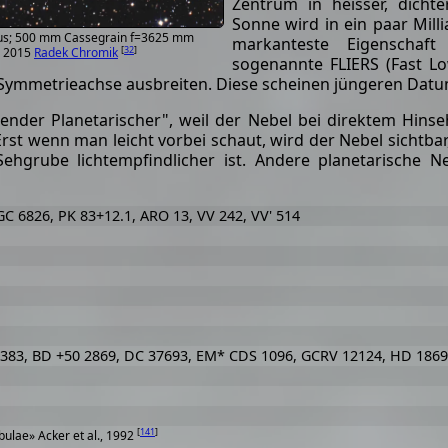
Zentrum in heisser, dicht
Sonne wird in ein paar Milli
nus; 500 mm Cassegrain f=3625 mm
markanteste Eigenschaft
[
32
]
© 2015
Radek Chromik
sogenannte FLIERS (Fast Lo
 Symmetrieachse ausbreiten. Diese scheinen jüngeren Datu
ender Planetarischer", weil der Nebel bei direktem Hins
rst wenn man leicht vorbei schaut, wird der Nebel sichtbar
hgrube lichtempfindlicher ist. Andere planetarische N
GC 6826, PK 83+12.1, ARO 13, VV 242, VV' 514
 383, BD +50 2869, DC 37693, EM* CDS 1096, GCRV 12124, HD 1869
[
141
]
ulae» Acker et al., 1992