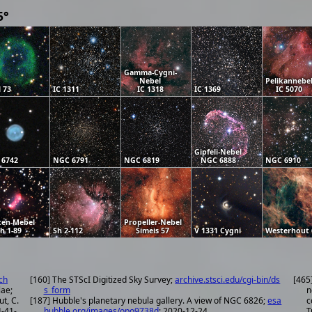
5°
Gamma-Cygni-
Nebel
Pelikannebe
l 73
IC 1311
IC 1318
IC 1369
IC 5070
Gipfeli-Nebel
 6742
NGC 6791
NGC 6819
NGC 6888
NGC 6910
en-Mebel
Propeller-Nebel
h 1-89
Sh 2-112
Simeis 57
V 1331 Cygni
Westerhout 
ch
[160] The STScI Digitized Sky Survey;
archive.stsci.edu/cgi-bin/ds
[465
lae;
s_form
n
ut, C.
[187] Hubble's planetary nebula gallery. A view of NGC 6826;
esa
c
hubble.org/images/opo9738d
; 2020-12-24
T