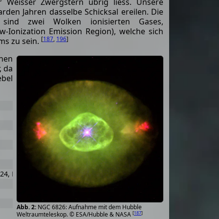
er Weisser Zwergstern übrig liess. Unsere
arden Jahren dasselbe Schicksal ereilen. Die
 sind zwei Wolken ionisierten Gases,
w-Ionization Emission Region), welche sich
[
187
,
196
]
ms zu sein.
ehen
, da
ebel
24, PLX 4649, SAO 31951, TD1 25412
NGC 6826: Aufnahme mit dem Hubble
[
187
]
Weltraumteleskop. © ESA/Hubble & NASA