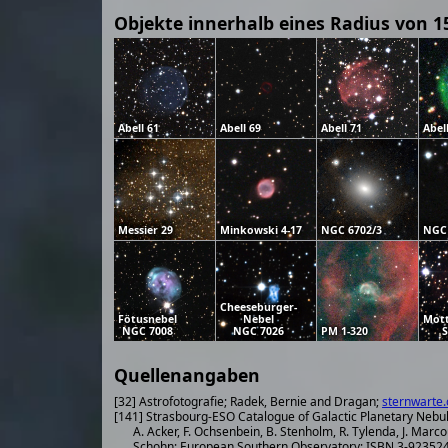
Objekte innerhalb eines Radius von 1
Abell 61
Abell 69
Abell 71
Abel
Messier 29
Minkowski 4-17
NGC 6702/3
NGC
Cheeseburger-
Fötusnebel
Nebel
Mott
NGC 7008
NGC 7026
PM 1-320
S
Quellenangaben
[32] Astrofotografie; Radek, Bernie and Dragan;
sternwarte.
[141] Strasbourg-ESO Catalogue of Galactic Planetary Nebu
A. Acker, F. Ochsenbein, B. Stenholm, R. Tylenda, J. Marco
Schohn; European Southern Observatory; ISBN 3-923524-41-