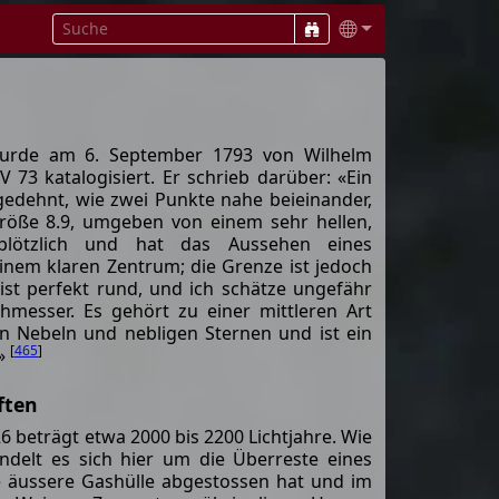
wurde am 6. September 1793 von Wilhelm
V 73 katalogisiert. Er schrieb darüber: «Ein
gedehnt, wie zwei Punkte nahe beieinander,
Größe 8.9, umgeben von einem sehr hellen,
plötzlich und hat das Aussehen eines
inem klaren Zentrum; die Grenze ist jedoch
s ist perfekt rund, und ich schätze ungefähr
hmesser. Es gehört zu einer mittleren Art
n Nebeln und nebligen Sternen und ist ein
[
465
]
»
ften
 beträgt etwa 2000 bis 2200 Lichtjahre. Wie
andelt es sich hier um die Überreste eines
e äussere Gashülle abgestossen hat und im