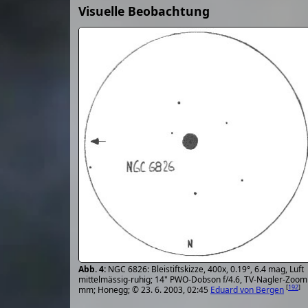
Visuelle Beobachtung
NGC 6826: Bleistiftskizze, 400x, 0.19°, 6.4 mag, Luft
mittelmässig-ruhig; 14" PWO-Dobson f/4.6, TV-Nagler-Zoom
[
192
]
mm; Honegg; © 23. 6. 2003, 02:45
Eduard von Bergen