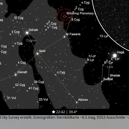
22:42 | 39.4°
zed Sky Survey erstellt. Grenzgrößen: Sternbildkarte ~6.5 mag, DSS2-Ausschnitte 