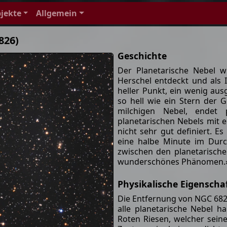
jekte
Allgemein
826)
Geschichte
Der Planetarische Nebel 
Herschel entdeckt und als I
heller Punkt, ein wenig aus
so hell wie ein Stern der 
milchigen Nebel, endet 
planetarischen Nebels mit e
nicht sehr gut definiert. E
eine halbe Minute im Durc
zwischen den planetarische
wunderschönes Phänomen.
Physikalische Eigenscha
Die Entfernung von NGC 6826
alle planetarische Nebel h
Roten Riesen, welcher sein