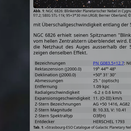
NGC 6826: Blinkender Planetarischer Nebel in Cyg
f/7.2; SBIG STL-11k; 95+3*30 min LRGB; Berner Oberland; 
mit Überschallgeschwindigkeit entlang der
NGC 6826 erhielt seinen Spitznamen "Blink
vom hellen Zentralstern überblendet wird. E
die Netzhaut des Auges ausserhalb der Se
zeigen denselben Effekt.
Bezeichnungen
PN G083.5+12.7
: N
h
m
s
Rektaszension (J2000.0)
19
44
48
Deklination (J2000.0)
+50° 31' 30"
Abmessungen
25." (optisch)
Entfernung
1.09 kpc
Radialgeschwindigkeit
-6.2 ± 0.6 km/s
Expansionsgeschwindigkeit
11. (O-III) km/s
Z-Stern Bezeichnungen
AG +50 1416, AG82
Z-Stern Magnitude
B: 10.33, V: 10.41
Z-Stern Spektraltyp
O3f(H)
Entdecker
HERSCHEL 1793
«Strasbourg-ESO Catalogue of Galactic Planetary Neb