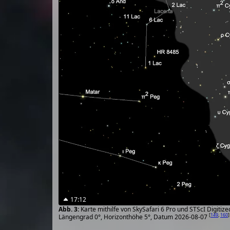
17:12
Karte mithilfe von SkySafari 6 Pro und STScI Digiti
[
149
,
160
]
Längengrad 0°, Horizonthöhe 5°, Datum 2026-08-07