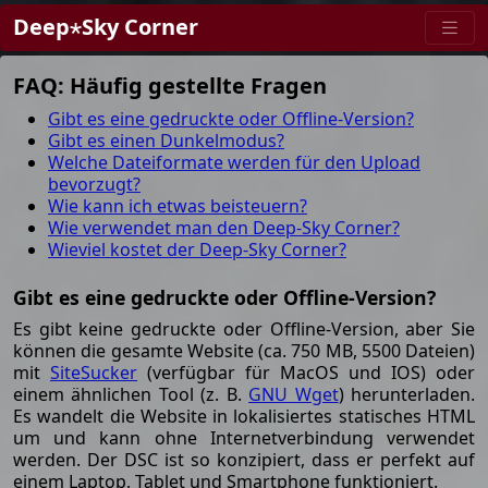
Deep⋆Sky Corner
FAQ: Häufig gestellte Fragen
Gibt es eine gedruckte oder Offline-Version?
Gibt es einen Dunkelmodus?
Welche Dateiformate werden für den Upload
bevorzugt?
Wie kann ich etwas beisteuern?
Wie verwendet man den Deep-Sky Corner?
Wieviel kostet der Deep-Sky Corner?
Gibt es eine gedruckte oder Offline-Version?
Es gibt keine gedruckte oder Offline-Version, aber Sie
können die gesamte Website (ca. 750 MB, 5500 Dateien)
mit
SiteSucker
(verfügbar für MacOS und IOS) oder
einem ähnlichen Tool (z. B.
GNU Wget
) herunterladen.
Es wandelt die Website in lokalisiertes statisches HTML
um und kann ohne Internetverbindung verwendet
werden. Der DSC ist so konzipiert, dass er perfekt auf
einem Laptop, Tablet und Smartphone funktioniert.