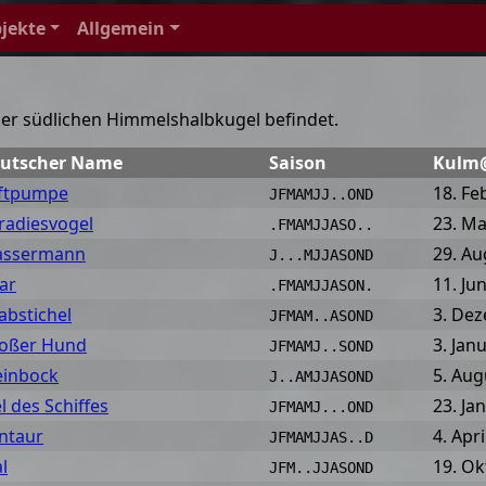
jekte
Allgemein
 der südlichen Himmelshalbkugel befindet.
utscher Name
Saison
Kulm
ftpumpe
18. Fe
JFMAMJJ..OND
radiesvogel
23. Ma
.FMAMJJASO..
ssermann
29. Au
J...MJJASOND
tar
11. Jun
.FMAMJJASON.
abstichel
3. De
JFMAM..ASOND
oßer Hund
3. Jan
JFMAMJ..SOND
einbock
5. Aug
J..AMJJASOND
el des Schiffes
23. Ja
JFMAMJ...OND
ntaur
4. Apri
JFMAMJJAS..D
l
19. O
JFM..JJASOND