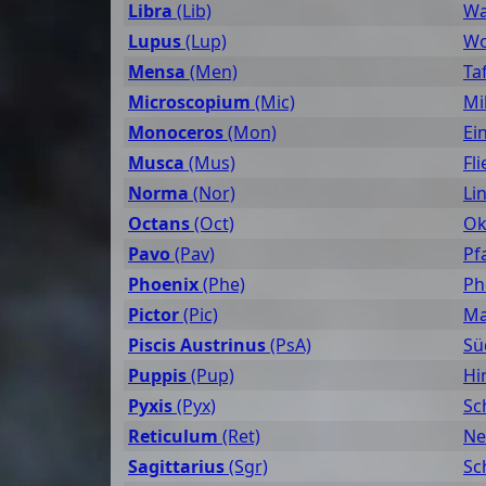
Libra
(Lib)
Wa
Lupus
(Lup)
Wo
Mensa
(Men)
Ta
Microscopium
(Mic)
Mi
Monoceros
(Mon)
Ei
Musca
(Mus)
Fl
Norma
(Nor)
Li
Octans
(Oct)
Ok
Pavo
(Pav)
Pf
Phoenix
(Phe)
Ph
Pictor
(Pic)
Ma
Piscis Austrinus
(PsA)
Sü
Puppis
(Pup)
Hi
Pyxis
(Pyx)
Sc
Reticulum
(Ret)
Ne
Sagittarius
(Sgr)
Sc