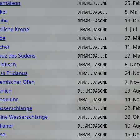
amäleon
25. Fe
JFMAMJJ...ND
kel
8. Mai
JFMAMJJASO..
ube
19. D
JFMAM..ASOND
dliche Krone
1. Juli
.FMAMJJASOND
be
27. Mä
JFMAMJJAS..D
cher
11. Mä
JFMAMJJA..ND
euz des Südens
27. Mä
JFMAMJJA...D
ldfisch
8. De
JFMAM..ASOND
uss Eridanus
24. N
JFMA..JASOND
emischer Ofen
7. No
JFMA..JASOND
anich
29. Au
J...MJJASOND
ndeluhr
14. N
JFMA..JASOND
sserschlange
22. Fe
JFMAMJJ...ND
eine Wasserschlange
30. O
JFM...JASOND
dianer
10. Au
J..AMJJASOND
se
15. D
JFMAM..ASOND