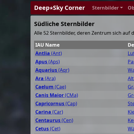
Deep⋆Sky Corner
Sternbilder
Ob
Südliche Sternbilder
Alle 52 Sternbilder, deren Zentrum sich auf
IAU Name
De
Antlia
(Ant)
Lu
Apus
(Aps)
Pa
Aquarius
(Aqr)
Wa
Ara
(Ara)
Al
Caelum
(Cae)
Gr
Canis Maior
(CMa)
Gr
Capricornus
(Cap)
St
Carina
(Car)
Ki
Centaurus
(Cen)
Ke
Cetus
(Cet)
Wa