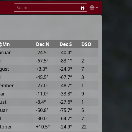
@Mn
Dec N
Dec S
DSO
bruar
-24.5°
-40.4°
i
-67.5°
-83.1°
2
gust
+3.3°
-24.9°
7
i
-45.5°
-67.7°
3
zember
-27.0°
-48.7°
1
uar
-11.0°
-33.3°
9
ust
-8.4°
-27.6°
1
nuar
-50.8°
-75.7°
5
l
-30.0°
-64.7°
7
ktober
+10.5°
-24.9°
22