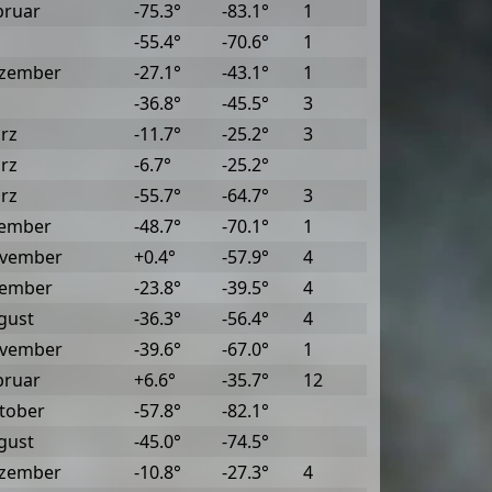
bruar
-75.3°
-83.1°
1
-55.4°
-70.6°
1
ezember
-27.1°
-43.1°
1
-36.8°
-45.5°
3
rz
-11.7°
-25.2°
3
rz
-6.7°
-25.2°
rz
-55.7°
-64.7°
3
zember
-48.7°
-70.1°
1
ovember
+0.4°
-57.9°
4
vember
-23.8°
-39.5°
4
gust
-36.3°
-56.4°
4
ovember
-39.6°
-67.0°
1
bruar
+6.6°
-35.7°
12
ktober
-57.8°
-82.1°
gust
-45.0°
-74.5°
ezember
-10.8°
-27.3°
4