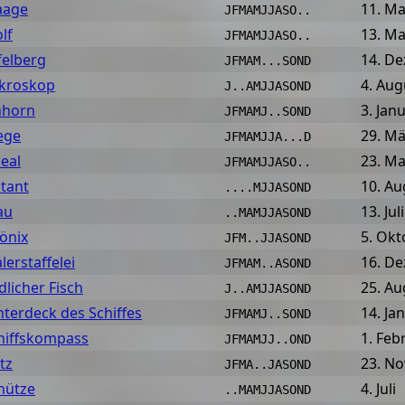
age
11. Ma
JFMAMJJASO..
lf
13. Ma
JFMAMJJASO..
felberg
14. D
JFMAM...SOND
kroskop
4. Aug
J..AMJJASOND
nhorn
3. Jan
JFMAMJ..SOND
iege
29. Mä
JFMAMJJA...D
neal
23. Ma
JFMAMJJASO..
tant
10. Au
....MJJASOND
au
13. Juli
..MAMJJASOND
önix
5. Okt
JFM..JJASOND
lerstaffelei
16. D
JFMAM..ASOND
dlicher Fisch
25. Au
J..AMJJASOND
nterdeck des Schiffes
14. Ja
JFMAMJ..SOND
hiffskompass
1. Feb
JFMAMJJ..OND
tz
23. N
JFMA..JASOND
hütze
4. Juli
..MAMJJASOND