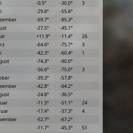
i
-0.5°
-30.0°
3
i
-29.8°
-55.6°
ezember
-69.7°
-85.3°
ust
-27.5°
-45.1°
uar
+11.9°
-11.4°
26
rz
-64.6°
-75.7°
3
i
-42.3°
-60.4°
1
gust
-74.3°
-90.0°
-56.6°
-75.0°
3
ober
-39.3°
-57.8°
ezember
-42.8°
-64.2°
gust
-24.8°
-36.5°
nuar
-11.3°
-51.1°
24
ruar
-17.4°
-37.3°
4
ovember
-52.7°
-67.2°
-11.7°
-45.3°
51