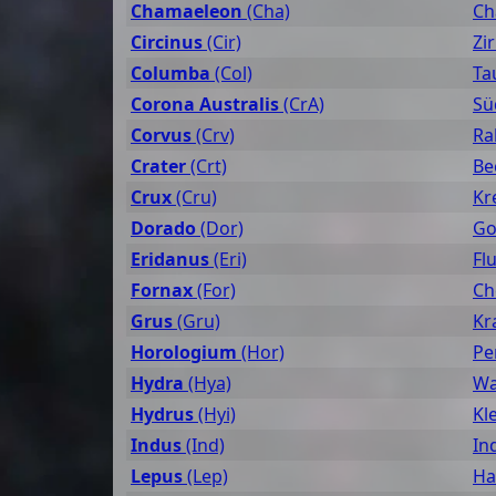
Chamaeleon
(Cha)
Ch
Circinus
(Cir)
Zir
Columba
(Col)
Ta
Corona Australis
(CrA)
Sü
Corvus
(Crv)
Ra
Crater
(Crt)
Be
Crux
(Cru)
Kr
Dorado
(Dor)
Go
Eridanus
(Eri)
Fl
Fornax
(For)
Ch
Grus
(Gru)
Kr
Horologium
(Hor)
Pe
Hydra
(Hya)
Wa
Hydrus
(Hyi)
Kl
Indus
(Ind)
In
Lepus
(Lep)
Ha