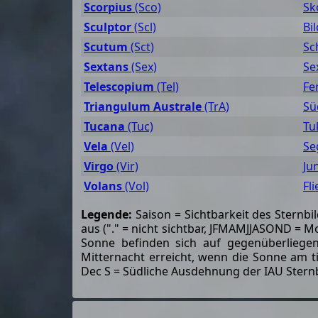
Scorpius
(Sco)
Sk
Sculptor
(Scl)
Bi
Scutum
(Sct)
Sc
Sextans
(Sex)
Se
Telescopium
(Tel)
Fe
Triangulum Australe
(TrA)
Sü
Tucana
(Tuc)
Tu
Vela
(Vel)
Se
Virgo
(Vir)
Ju
Volans
(Vol)
Fl
Legende:
Saison = Sichtbarkeit des Sternb
aus ("." = nicht sichtbar, JFMAMJJASOND = 
Sonne befinden sich auf gegenüberliege
Mitternacht erreicht, wenn die Sonne am t
Dec S = Südliche Ausdehnung der IAU Sternb