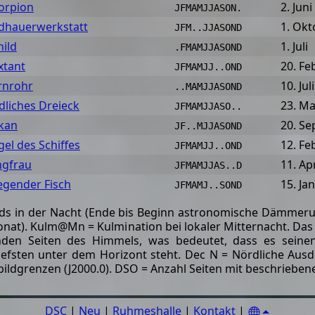
orpion
2. Juni
JFMAMJJASON.
ldhauerwerkstatt
1. Okt
JFM..JJASOND
hild
1. Juli
.FMAMJJASOND
xtant
20. Fe
JFMAMJJ..OND
rnrohr
10. Juli
..MAMJJASOND
dliches Dreieck
23. Ma
JFMAMJJASO..
kan
20. S
JF..MJJASOND
gel des Schiffes
12. Fe
JFMAMJJ..OND
ngfrau
11. Apr
JFMAMJJAS..D
iegender Fisch
15. Ja
JFMAMJ..SOND
ilds in der Nacht (Ende bis Beginn astronomische Dämmer
Monat). Kulm@Mn = Kulmination bei lokaler Mitternacht. Da
nden Seiten des Himmels, was bedeutet, dass es sein
iefsten unter dem Horizont steht. Dec N = Nördliche Ausd
ildgrenzen (J2000.0). DSO = Anzahl Seiten mit beschriebe
DSC
|
Neu
|
Ruhmeshalle
|
Kontakt
|