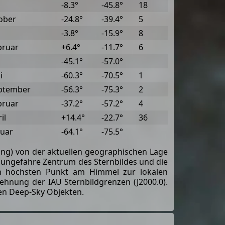
-8.3°
-45.8°
18
ober
-24.8°
-39.4°
5
-3.8°
-15.9°
8
bruar
+6.4°
-11.7°
6
-45.1°
-57.0°
i
-60.3°
-70.5°
1
eptember
-56.3°
-75.3°
2
bruar
-37.2°
-57.2°
4
il
+14.4°
-22.7°
36
nuar
-64.1°
-75.5°
ung) von der aktuellen geographischen Lage
s ungefähre Zentrum des Sternbildes und die
en höchsten Punkt am Himmel zur lokalen
ehnung der IAU Sternbildgrenzen (J2000.0).
nen Deep-Sky Objekten.