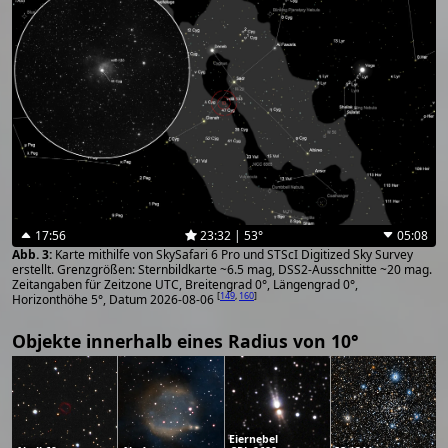
17:56
23:32 | 53°
05:08
Karte mithilfe von SkySafari 6 Pro und STScI Digitized Sky Survey
erstellt. Grenzgrößen: Sternbildkarte ~6.5 mag, DSS2-Ausschnitte ~20 mag.
Zeitangaben für Zeitzone UTC, Breitengrad 0°, Längengrad 0°,
[
149
,
160
]
Horizonthöhe 5°, Datum 2026-08-06
Objekte innerhalb eines Radius von 10°
Eiernebel