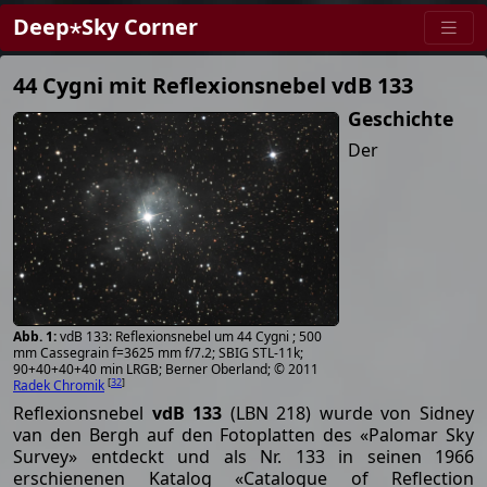
Deep⋆Sky Corner
44 Cygni mit Reflexionsnebel vdB 133
Geschichte
Der
vdB 133: Reflexionsnebel um 44 Cygni ; 500
mm Cassegrain f=3625 mm f/7.2; SBIG STL-11k;
90+40+40+40 min LRGB; Berner Oberland; © 2011
[
32
]
Radek Chromik
Reflexionsnebel
vdB 133
(LBN 218) wurde von Sidney
van den Bergh auf den Fotoplatten des «Palomar Sky
Survey» entdeckt und als Nr. 133 in seinen 1966
erschienenen Katalog «Catalogue of Reflection