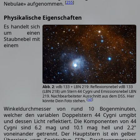
[
255
]
Nebulae» aufgenommen.
Physikalische Eigenschaften
Es handelt sich
um einen
Staubnebel mit
einem
vdb 133 + LBN 219: Reflexionsnebel vdB 133
(LBN 218) um Stern 44 Cygni und Emissionsnebel LBN
219. Nachbearbeiteter Ausschnitt aus dem DSS. Hier
[
147
]
könnte Dein Foto stehen.
Winkeldurchmesser von rund 10 Bogenminuten,
welcher den variablen Doppelstern 44 Cygni umgibt
und dessen Licht reflektiert. Die Komponenten von 44
Cygni sind 6.2 mag und 10.1 mag hell und 2.2"
voneinander getrennt. Der Hauptstern ist ein gelber
Überriese vom Spektraltyp F5Ib. Parallaxenmessung