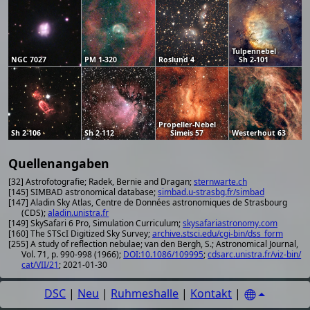
Tulpennebel
NGC 7027
PM 1-320
Roslund 4
Sh 2-101
Propeller-Nebel
Sh 2-106
Sh 2-112
Simeis 57
Westerhout 63
Quellenangaben
[32] Astrofotografie; Radek, Bernie and Dragan;
sternwarte.ch
[145] SIMBAD astronomical database;
simbad.u-strasbg.fr/simbad
[147] Aladin Sky Atlas, Centre de Données astronomiques de Strasbourg
(CDS);
aladin.unistra.fr
[149] SkySafari 6 Pro, Simulation Curriculum;
skysafariastronomy.com
[160] The STScI Digitized Sky Survey;
archive.stsci.edu/cgi-bin/dss_form
[255] A study of reflection nebulae; van den Bergh, S.; Astronomical Journal,
Vol. 71, p. 990-998 (1966);
DOI:10.1086/109995
;
cdsarc.unistra.fr/viz-bin/
cat/VII/21
; 2021-01-30
DSC
|
Neu
|
Ruhmeshalle
|
Kontakt
|