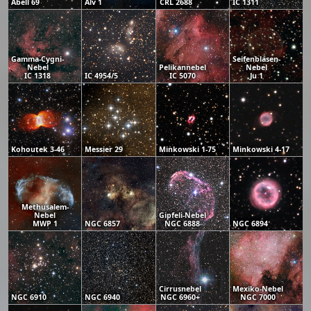
Abell 69
Alv 1
CRL 2688
IC 1311
Gamma-Cygni-
Seifenblasen-
Nebel
Pelikannebel
Nebel
IC 1318
IC 4954/5
IC 5070
Ju 1
Kohoutek 3-46
Messier 29
Minkowski 1-75
Minkowski 4-17
Methusalem-
Nebel
Gipfeli-Nebel
MWP 1
NGC 6857
NGC 6888
NGC 6894
Cirrusnebel
Mexiko-Nebel
NGC 6910
NGC 6940
NGC 6960+
NGC 7000