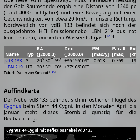
der Gaia-Raumsonde ergab eine Distanz von 1240 pc
(rund 4000 Lichtjahre) und eine Bewegung mit einer
Geschwindigkeit von etwa 20 km/s in unsere Richtung.
Nordwestlich von vdB 133 befindet sich noch der
ausgedehnte H-II Emissionsnebel LBN 219 aus rot
[
145
]
leuchtendem, ionisiertem Wasserstoffgas.
RA
Dec
PM
Parall.
Rvel
Name
Typ
(J2000.0)
(J2000.0)
[mas/y]
[mas]
[km/
h
m
s
vdB 133
*
20
30
59
+36° 56' 09"
-0.623
0.769
-19.
h
m
s
LBN 219
HII
20
30
00
+37° 06' 00"
[
145
]
Daten von Simbad
Auffindkarte
Der Nebel vdB 133 befindet sich im östlichen Flügel des
Cygnus
beim Stern 44 Cygni. In den Monaten April bis
Januar steht dieses Sternbild günstig für die
Beobachtung.
Cygnus
: 44 Cygni mit Reflexionsnebel vdB 133