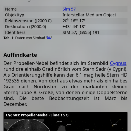
Name
Sim 57
Objekttyp
Interstellar Medium Object
h
m
s
Rektaszension (J2000.0)
20
16
17
Deklination (J2000.0)
+43° 44' 18"
Identifiers
SIM 57; [GS55] 191
[
145
]
Daten von Simbad
Auffindkarte
Der Propeller-Nebel befindet sich im Sternbild
Cygnus
,
rund dreieinhalb Grad nörlich vom Stern Sadr (γ Cygni).
Als Orientierungshilfe kann der 6.1 mag helle Stern HD
192535 dienen. Von dort aus etwas mehr als ein halbes
Grad nach Nordosten zu der markanten kleinen
Sterngruppe 8. Größe, von denen einige Doppelsterne
sind. Die beste Beobachtungszeit ist März bis
Dezember.
Cygnus
: Propeller-Nebel (Simeis 57)