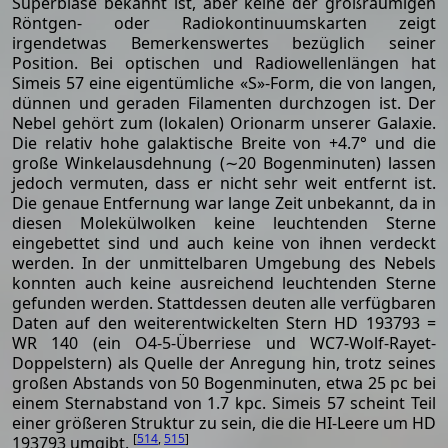
Superblase bekannt ist, aber keine der großräumigen
Röntgen- oder Radiokontinuumskarten zeigt
irgendetwas Bemerkenswertes bezüglich seiner
Position. Bei optischen und Radiowellenlängen hat
Simeis 57 eine eigentümliche «S»-Form, die von langen,
dünnen und geraden Filamenten durchzogen ist. Der
Nebel gehört zum (lokalen) Orionarm unserer Galaxie.
Die relativ hohe galaktische Breite von +4.7° und die
große Winkelausdehnung (∼20 Bogenminuten) lassen
jedoch vermuten, dass er nicht sehr weit entfernt ist.
Die genaue Entfernung war lange Zeit unbekannt, da in
diesen Molekülwolken keine leuchtenden Sterne
eingebettet sind und auch keine von ihnen verdeckt
werden. In der unmittelbaren Umgebung des Nebels
konnten auch keine ausreichend leuchtenden Sterne
gefunden werden. Stattdessen deuten alle verfügbaren
Daten auf den weiterentwickelten Stern HD 193793 =
WR 140 (ein O4-5-Überriese und WC7-Wolf-Rayet-
Doppelstern) als Quelle der Anregung hin, trotz seines
großen Abstands von 50 Bogenminuten, etwa 25 pc bei
einem Sternabstand von 1.7 kpc. Simeis 57 scheint Teil
einer größeren Struktur zu sein, die die HI-Leere um HD
[
514
,
515
]
193793 umgibt.