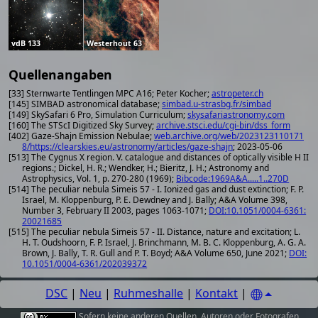
vdB 133
Westerhout 63
Quellenangaben
[33] Sternwarte Tentlingen MPC A16; Peter Kocher;
astropeter.ch
[145] SIMBAD astronomical database;
simbad.u-strasbg.fr/simbad
[149] SkySafari 6 Pro, Simulation Curriculum;
skysafariastronomy.com
[160] The STScI Digitized Sky Survey;
archive.stsci.edu/cgi-bin/dss_form
[402] Gaze-Shajn Emission Nebulae;
web.archive.org/web/2023123110171
8/https://clearskies.eu/astronomy/articles/gaze-shajn
; 2023-05-06
[513] The Cygnus X region. V. catalogue and distances of optically visible H II
regions.; Dickel, H. R.; Wendker, H.; Bieritz, J. H.; Astronomy and
Astrophysics, Vol. 1, p. 270-280 (1969);
Bibcode:1969A&A.....1..270D
[514] The peculiar nebula Simeis 57 - I. Ionized gas and dust extinction; F. P.
Israel, M. Kloppenburg, P. E. Dewdney and J. Bally; A&A Volume 398,
Number 3, February II 2003, pages 1063-1071;
DOI:10.1051/0004-6361:
20021685
[515] The peculiar nebula Simeis 57 - II. Distance, nature and excitation; L.
H. T. Oudshoorn, F. P. Israel, J. Brinchmann, M. B. C. Kloppenburg, A. G. A.
Brown, J. Bally, T. R. Gull and P. T. Boyd; A&A Volume 650, June 2021;
DOI:
10.1051/0004-6361/202039372
DSC
|
Neu
|
Ruhmeshalle
|
Kontakt
|
Sofern keine anderen
Quellen
,
Autoren oder Fotografen