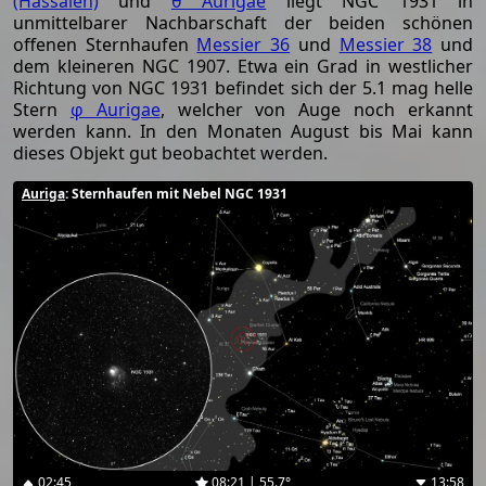
(Hassaleh)
und
θ Aurigae
liegt NGC 1931 in
unmittelbarer Nachbarschaft der beiden schönen
offenen Sternhaufen
Messier 36
und
Messier 38
und
dem kleineren NGC 1907. Etwa ein Grad in westlicher
Richtung von NGC 1931 befindet sich der 5.1 mag helle
Stern
φ Aurigae
, welcher von Auge noch erkannt
werden kann. In den Monaten August bis Mai kann
dieses Objekt gut beobachtet werden.
Auriga
: Sternhaufen mit Nebel NGC 1931
02:45
08:21 | 55.7°
13:58