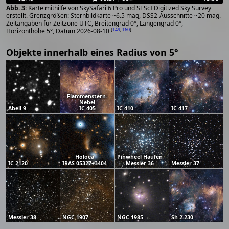
Karte mithilfe von SkySafari 6 Pro und STScI Digitized Sky Survey
erstellt. Grenzgrößen: Sternbildkarte ~6.5 mag, DSS2-Ausschnitte ~20 mag.
Zeitangaben für Zeitzone UTC, Breitengrad 0°, Längengrad 0°,
[
149
,
160
]
Horizonthöhe 5°, Datum 2026-08-10
Objekte innerhalb eines Radius von 5°
Flammenstern-
Nebel
Abell 9
IC 405
IC 410
IC 417
Holoea
Pinwheel Haufen
IC 2120
IRAS 05327+3404
Messier 36
Messier 37
Messier 38
NGC 1907
NGC 1985
Sh 2-230