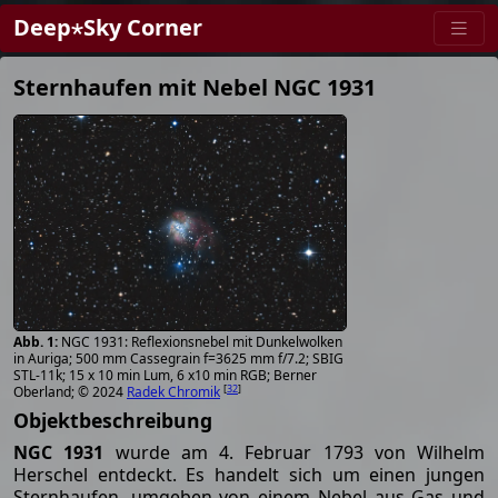
Deep⋆Sky Corner
Sternhaufen mit Nebel NGC 1931
NGC 1931: Reflexionsnebel mit Dunkelwolken
in Auriga; 500 mm Cassegrain f=3625 mm f/7.2; SBIG
STL-11k; 15 x 10 min Lum, 6 x10 min RGB; Berner
[
32
]
Oberland; © 2024
Radek Chromik
Objektbeschreibung
NGC 1931
wurde am 4. Februar 1793 von Wilhelm
Herschel entdeckt. Es handelt sich um einen jungen
Sternhaufen, umgeben von einem Nebel aus Gas und