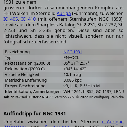
1931 zu einem
grösseren, locker zusammenhängenden Komplex aus
H-II Wolken im Sternbild
Auriga
(Fuhrmann), zu welchen
IC 405
,
IC 410
(mit offenem Sternhaufen NGC 1893),
sowie aus dem Sharpless-Katalog Sh 2-231, Sh 2-232, Sh
2-233 und Sh 2-235 gehören. Diese sind aber so
lichtschwach, dass sie nicht visuell, sondern nur nur
fotografisch zu erfassen sind.
Bezeichnung
NGC 1931
Typ
EN+OCL
h
m
s
Rektaszension (J2000.0)
05
31
25.7
Deklination (J2000.0)
+34° 14' 42"
Visuelle Helligkeit
10.1 mag
Metrische Entfernung
3.086 kpc
Dreyer Beschreibung
vB, L, R, B *** in M
Identifikation, Anmerkungen
WH I 261; h 355; GC 1137; LBN 8
[
2
Revised+Historic NGC/IC Version 22/9, © 2022 Dr. Wolfgang Steinicke
Auffindtipp für NGC 1931
Ungefähr zwischen den beiden Sternen
ι Aurigae