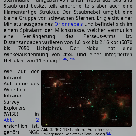
Staub und besitzt teils amorphe, teils aber auch eine
filamentartige Struktur. Der Staubnebel umgibt eine
kleine Gruppe von schwachen Sternen. Er gleicht einer
Miniaturausgabe des
Orionnebels
und befindet sich im
einem Spiralarm der Milchstrasse, welcher vermutlich
eine Verlängerung des Perseus-Arms ist.
Distanzangaben variieren von 1.8 pkc bis 2.16 kpc (5870
bis 7050 Lichtjahre). Der Nebel hat eine
Winkelausdehnung von 4'x4' und einer integrierten
[
196
,
219
]
Helligkeit von 11.3 mag.
Wie auf der
Infrarot-
Aufnahme des
Wide-field
Infrared
Survey
Explorers
(WISE) in
Abb. 2
ersichtlich ist,
NGC 1931: Infrarot-Aufnahme des
gehört NGC
[
147
]
umliegenden Gebietes (allWISE color)