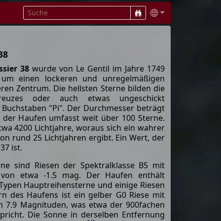
38
sier 38
wurde von Le Gentil im Jahre 1749
h um einen lockeren und unregelmäßigen
eren Zentrum. Die hellsten Sterne bilden die
reuzes oder auch etwas ungeschickt
 Buchstaben "Pi". Der Durchmesser beträgt
der Haufen umfasst weit über 100 Sterne.
twa 4200 Lichtjahre, woraus sich ein wahrer
 rund 25 Lichtjahren ergibt. Ein Wert, der
7 ist.
rne sind Riesen der Spektralklasse B5 mit
t von etwa -1.5 mag. Der Haufen enthält
-Typen Hauptreihensterne und einige Riesen
rn des Haufens ist ein gelber G0 Riese mit
von 7.9 Magnituden, was etwa der 900fachen
pricht. Die Sonne in derselben Entfernung