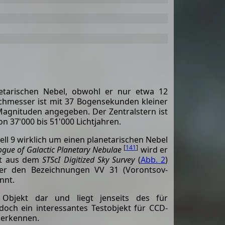
etarischen Nebel, obwohl er nur etwa 12
chmesser ist mit 37 Bogensekunden kleiner
9 Magnituden angegeben. Der Zentralstern ist
37'000 bis 51'000 Lichtjahren.
bell 9 wirklich um einen planetarischen Nebel
[
141
]
gue of Galactic Planetary Nebulae
wird er
itt aus dem
STScI Digitized Sky Survey
(
Abb. 2
)
ter den Bezeichnungen VV 31 (Vorontsov-
nnt.
s Objekt dar und liegt jenseits des für
doch ein interessantes Testobjekt für CCD-
 erkennen.