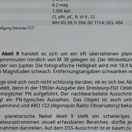
8.2 mag
1.330 kpc
Cl, pRi, pC, R, st 9…12
WH VII 39; h 354; GC 1114; OCL 434
[
277
]
olfgang Steinicke
i
Abell 9
handelt es sich um ein oft übersehenen plan
enminuten nördlich von M 38 gelegen ist. Der Winkeldur
 der von Jupiter. Die fotografische Helligkeit wird mit 18.
5 Magnituden schwach. Entfernungsangaben schwanken von 
ige sind sich noch nicht schlüssig darüber, ob es sich bei A
delt, denn in der 1992er-Ausgabe des
Strasbourg-ESO Catalo
 möglicher PN aufgeführt. Der nachbearbeitete Ausschn
gt ein PN-typisches Aussehen. Das Objekt ist auch un
yaminov) und ARO 122 (Algonquin Radio Observatory) beka
r planetarische Nebel Abell 9 stellt ein schwierige
teurastronomen visuell erfassbaren Bereiches, dürfte je
nahmen darstellen. Auf dem DSS-Ausschnitt ist er kaum zu