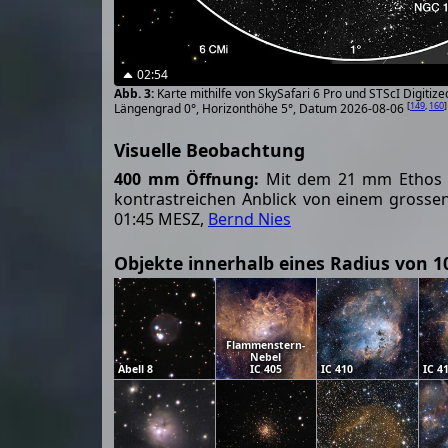
02:54
Karte mithilfe von SkySafari 6 Pro und STScI Digiti
[
149
,
160
]
Längengrad 0°, Horizonthöhe 5°, Datum 2026-08-06
Visuelle Beobachtung
400 mm Öffnung:
Mit dem 21 mm Ethos Ok
kontrastreichen Anblick von einem grossen
01:45 MESZ,
Bernd Nies
Objekte innerhalb eines Radius von 1
Flammenstern-
Nebel
Abell 8
IC 405
IC 410
IC 4