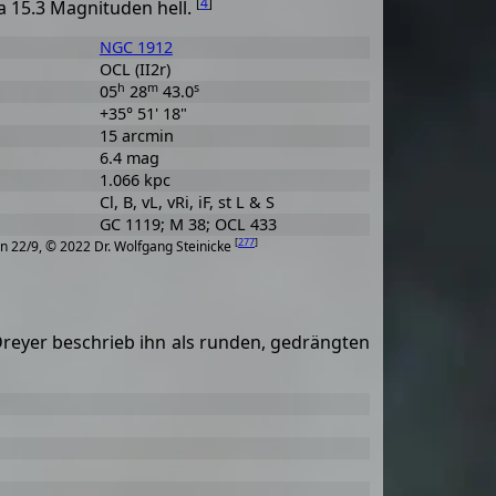
[
4
]
 15.3 Magnituden hell.
NGC 1912
OCL (II2r)
h
m
s
05
28
43.0
+35° 51' 18"
15 arcmin
6.4 mag
1.066 kpc
Cl, B, vL, vRi, iF, st L & S
GC 1119; M 38; OCL 433
[
277
]
n 22/9, © 2022 Dr. Wolfgang Steinicke
 Dreyer beschrieb ihn als runden, gedrängten