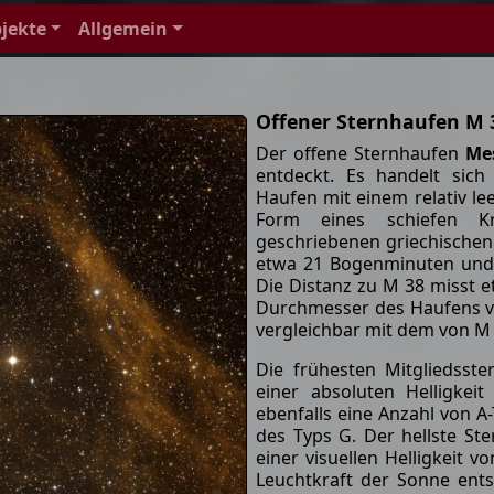
jekte
Allgemein
Offener Sternhaufen M 
Der offene Sternhaufen
Mes
entdeckt. Es handelt sic
Haufen mit einem relativ le
Form eines schiefen K
geschriebenen griechischen
etwa 21 Bogenminuten und 
Die Distanz zu M 38 misst e
Durchmesser des Haufens von
vergleichbar mit dem von M 3
Die frühesten Mitgliedsste
einer absoluten Helligkei
ebenfalls eine Anzahl von A
des Typs G. Der hellste Ste
einer visuellen Helligkeit 
Leuchtkraft der Sonne ents