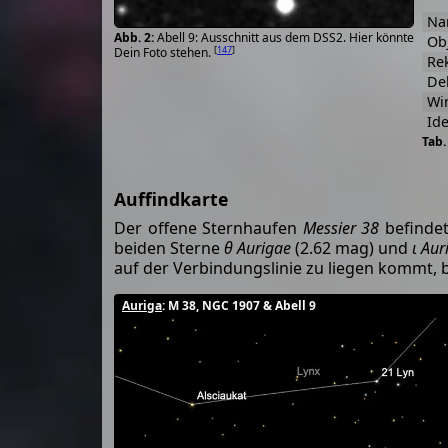
Na
Abell 9: Ausschnitt aus dem DSS2. Hier könnte
Ob
[
147
]
Dein Foto stehen.
Rek
Dek
Wi
Ide
Auffindkarte
Der offene Sternhaufen
Messier 38
befindet
beiden Sterne
θ Aurigae
(2.62 mag) und
ι Aur
auf der Verbindungslinie zu liegen kommt, 
Auriga
: M 38, NGC 1907 & Abell 9