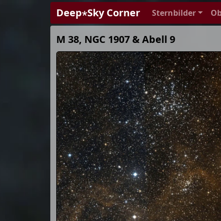
Deep⋆Sky Corner
Sternbilder
Ob
M 38, NGC 1907 & Abell 9