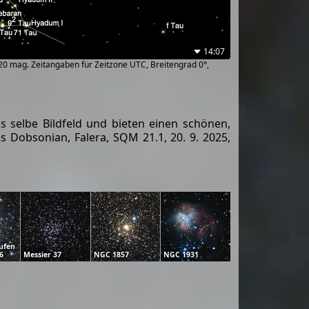
14:07
~20 mag. Zeitangaben für Zeitzone UTC, Breitengrad 0°,
selbe Bildfeld und bieten einen schönen,
 Dobsonian, Falera, SQM 21.1, 20. 9. 2025,
ufen
6
Messier 37
NGC 1857
NGC 1931