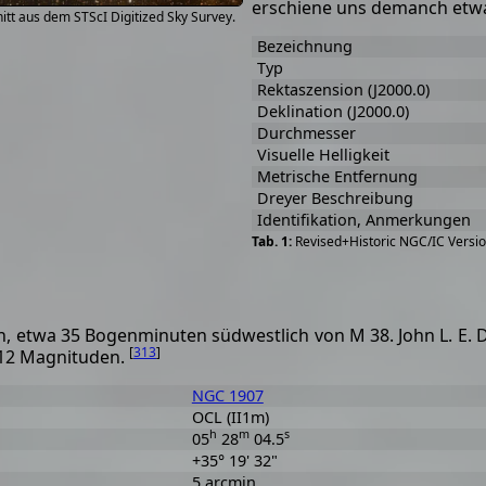
erschiene uns demanch etwa
tt aus dem STScI Digitized Sky Survey.
Bezeichnung
Typ
Rektaszension (J2000.0)
Deklination (J2000.0)
Durchmesser
Visuelle Helligkeit
Metrische Entfernung
Dreyer Beschreibung
Identifikation, Anmerkungen
Revised+Historic NGC/IC Versio
en, etwa 35 Bogenminuten südwestlich von M 38. John L. E.
[
313
]
s 12 Magnituden.
NGC 1907
OCL (II1m)
h
m
s
05
28
04.5
+35° 19' 32"
5 arcmin