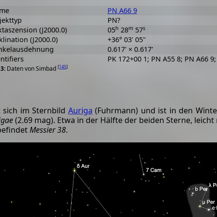
me
PN A66 9
jekttyp
PN?
h
m
s
taszension (J2000.0)
05
28
57
lination (J2000.0)
+36° 03' 05"
nkelausdehnung
0.617' × 0.617'
ntifiers
PK 172+00 1; PN A55 8; PN A66 9
[
145
]
Daten von Simbad
 sich im Sternbild
Auriga
(Fuhrmann) und ist in den Winte
igae
(2.69 mag). Etwa in der Hälfte der beiden Sterne, leicht
befindet
Messier 38
.