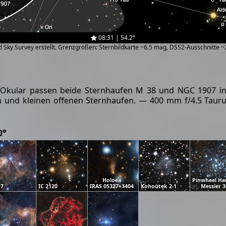
08:31 | 54.2°
zed Sky Survey erstellt. Grenzgrößen: Sternbildkarte ~6.5 mag, DSS2-Ausschnitte 
ular passen beide Sternhaufen M 38 und NGC 1907 ins 
 und kleinen offenen Sternhaufen. — 400 mm f/4.5 Taurus
0°
Holoea
Pinwheel Ha
17
IC 2120
IRAS 05327+3404
Kohoutek 2-1
Messier 3