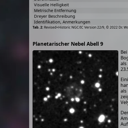
Visuelle Helligkeit
Metrische Entfernung
Dreyer Beschreibung
Identifikation, Anmerkungen
Revised+Historic NGC/IC Version 22/9, © 2022 Dr. W
Planetarischer Nebel Abell 9
Be
Bog
als
23.
Ein
han
als
zei
Vel
De
Ama
Auf