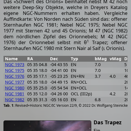
Das «Schwert des Orions» beinhaltet nebst M 42 noch
weitere Deep-Sky Objekte, welche in Dreyers Katalog
eigene NGC-Nummern erhalten haben. Vergleiche
Auffindkarte: Von Norden nach Süden sind das: offener
Sternhaufen NGC 1981; Nebel NGC 1975; Nebel NGC
1977 mit Sternen 42 und 45 Orionis; M 47 (NGC 1982)
dem nördlichen Zipfel des Orionnebels; M 42 (NGC
1
1976) der Orionnebel selbst mit θ
Trapez; offener
Sternhaufen NGC 1980 mit Stern Nair al Saif (ι Orionis).
Name
RA
Dec
Typ
bMag
vMag
Di
NGC 1973
05 35 04.8
-04 43 55
EN
7.0
5 ×
NGC 1975
05 35 18.0
-04 41 00
EN
7.0
10 
NGC 1976
05 35 17.1
-05 23 25
EN+RN
3.7
4.0
40 
NGC 1977
05 35 18.0
-04 49 15
RN+OCL
20
NGC 1980
05 35 25.0
-05 54 54
EN+OCL
14 
NGC 1981
05 35 12.0
-04 26 00
OCL (III2p)
4.2
28
NGC 1982
05 35 31.3
-05 16 03
EN
6.8
20 
[
2
Revised+Historic NGC/IC Version 22/9, © 2022 Dr. Wolfgang Steinicke
Das Trapez
Ein