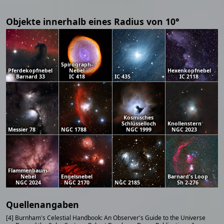
Objekte innerhalb eines Radius von 10°
Spirograph-
Pferdekopfnebel
Nebel
Hexenkopfnebel
Barnard 33
IC 418
IC 435
IC 2118
Kosmisches
Schlüsselloch
Knollenstern
Messier 78
NGC 1788
NGC 1999
NGC 2023
Flammenbaum-
Nebel
Engelsnebel
Barnard's Loop
NGC 2024
NGC 2170
NGC 2185
Sh 2-276
Quellenangaben
[4] Burnham's Celestial Handbook: An Observer's Guide to the Universe