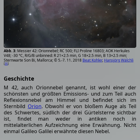
Messier 42: Orionnebel; RC 500; FLI Proline 16803; AOK Herkules
V48; -30 °C, R/G/B unbinned: R 21×2.5 min, G 18×2.5 min, B 13×2.5 min;
Sternwarte Son Bi, Mallorca; © 5.-7. 11. 2018
Beat Kohler
,
Hansjörg Wälchli
[
35
]
Geschichte
M 42, auch Orionnebel genannt, ist wohl einer der
schönsten und größten Emissions- und zum Teil auch
Reflexionsnebel am Himmel und befindet sich im
Sternbild
Orion
. Obwohl er von bloßem Auge als Teil
des Schwertes, südlich der drei Gürtelsterne sichtbar
ist, findet man weder in antiken noch in
mittelalterlichen Aufzeichnung eine Erwähnung. Nicht
einmal Galileo Galilei erwähnte diesen Nebel.