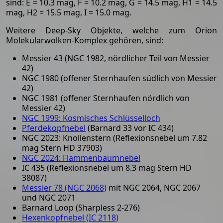
sind: E = 10.3 mag, F = 10.2 mag, G = 14.5 mag, H1 = 14.5
mag, H2 = 15.5 mag, I = 15.0 mag.
Weitere Deep-Sky Objekte, welche zum Orion
Molekularwolken-Komplex gehören, sind:
Messier 43 (NGC 1982, nördlicher Teil von Messier
42)
NGC 1980 (offener Sternhaufen südlich von Messier
42)
NGC 1981 (offener Sternhaufen nördlich von
Messier 42)
NGC 1999: Kosmisches Schlüsselloch
Pferdekopfnebel
(Barnard 33 vor IC 434)
NGC 2023: Knollenstern (Reflexionsnebel um 7.82
mag Stern HD 37903)
NGC 2024: Flammenbaumnebel
IC 435 (Reflexionsnebel um 8.3 mag Stern HD
38087)
Messier 78 (NGC 2068)
mit NGC 2064, NGC 2067
und NGC 2071
Barnard Loop (Sharpless 2-276)
Hexenkopfnebel (IC 2118)