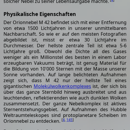
solcher Nebel zu seiner Lebensaufgabe machte.
Physikalische Eigenschaften
Der Orionnebel M 42 befindet sich mit einer Entfernung
von etwa 1500 Lichtjahren in unserer unmittelbaren
Nachbarschaft. So wie er auf den meisten Fotografien
abgebildet ist, misst er etwa 30 Lichtjahre im
Durchmesser. Der hellste zentrale Teil ist etwa 5-6
Lichtjahre groß. Obwohl die Dichte all des Gases
weniger als ein Millionstel des besten in einem Labor
erzeugbaren Vakuums beträgt, ist genug Material für
die Bildung von 10'000 Sternen mit der Masse unserer
Sonne vorhanden. Auf lange belichteten Aufnahmen
zeigt sich, dass M 42 nur der hellste Teil eines
gigantischen
Molekülwolkenkomplexes
ist, der sich bis
über das ganze Sternbild hinweg ausbreitet und aus
leuchtenden, reflektierenden wie auch dunklen Wolken
zusammensetzt. Der ganze Nebelkomplex ist aktives
Sternentstehungsgebiet. Auf Aufnahmen des Hubble
Weltraumteleskopes sind protoplanetare Scheiben im
[
4
,
145
]
Orionnebel zu entdecken.