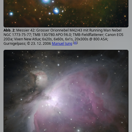
Messier 42: Grosser Orionnebel M42/43 mit Running Man Nebel
NGC 1773-75-77; TMB 130/780 APO f/6.0; TMB-Fieldflattener; Canon EOS
20Da; Vixen New Atlux; 6x20s, 6x60s, 6x1s, 20x300s @ 800 ASA;
[
45
]
Gurnigelpass; © 23. 12. 2006
Manuel Jung