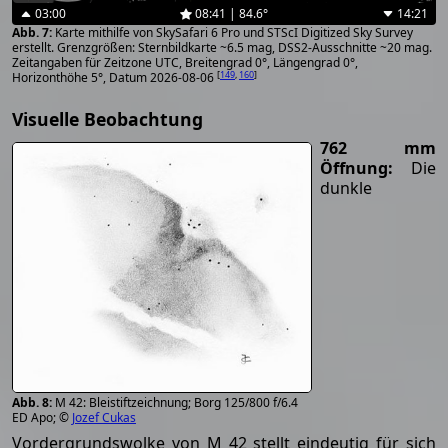
03:00
08:41 | 84.6°
14:21
Karte mithilfe von SkySafari 6 Pro und STScI Digitized Sky Survey
erstellt. Grenzgrößen: Sternbildkarte ~6.5 mag, DSS2-Ausschnitte ~20 mag.
Zeitangaben für Zeitzone UTC, Breitengrad 0°, Längengrad 0°,
[
149
,
160
]
Horizonthöhe 5°, Datum 2026-08-06
Visuelle Beobachtung
762 mm
Öffnung:
Die
dunkle
M 42: Bleistiftzeichnung; Borg 125/800 f/6.4
ED Apo; ©
Jozef Cukas
Vordergrundswolke von M 42 stellt eindeutig für sich