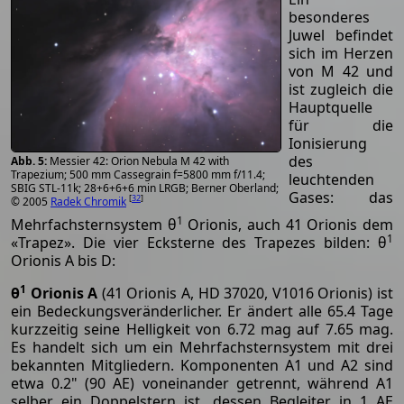
besonderes
Juwel befindet
sich im Herzen
von M 42 und
ist zugleich die
Hauptquelle
für die
Ionisierung
des
Messier 42: Orion Nebula M 42 with
Trapezium; 500 mm Cassegrain f=5800 mm f/11.4;
leuchtenden
SBIG STL-11k; 28+6+6+6 min LRGB; Berner Oberland;
Gases: das
[
32
]
© 2005
Radek Chromik
1
Mehrfachsternsystem θ
Orionis, auch 41 Orionis dem
1
«Trapez». Die vier Ecksterne des Trapezes bilden: θ
Orionis A bis D:
1
θ
Orionis A
(41 Orionis A, HD 37020, V1016 Orionis) ist
ein Bedeckungsveränderlicher. Er ändert alle 65.4 Tage
kurzzeitig seine Helligkeit von 6.72 mag auf 7.65 mag.
Es handelt sich um ein Mehrfachsternsystem mit drei
bekannten Mitgliedern. Komponenten A1 und A2 sind
etwa 0.2" (90 AE) voneinander getrennt, während A1
selber ein Doppelstern ist, dessen Begleiter in 1 AE