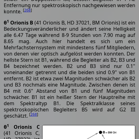
Entfernung nur spektroskopisch nachgewiesen werden
[
268
]
konnte.
1
θ
Orionis B
(41 Orionis B, HD 37021, BM Orionis) ist ein
Bedeckungsveränderlicher und ändert seine Helligkeit
alle 6.47 Tage während 8-9 Stunden von 7.90 mag auf
8.65 mag. Auch hier handelt es sich um ein
Mehrfachsternsystem mit mindestens fünf Mitgliedern,
von denen vier optisch aufgelöst werden konnten. Der
hellste Stern ist B1, während die Begleiter als B2, B3 und
B4 bezeichnet werden. B2 und B3 sind nur 0.1"
voneinander getrennt und die beiden sind 0.9" von B1
entfernt. B2 ist etwa zwei Magnituden schwächer als B2
und B3 nochmals eine Magnitude. Zwischen denen ist
B4 mit 0.6" Abstand von B1 und fünf Magnituden
schwächer. B1 ist ein heißer Stern der Hauptreihe mit
dem Spektraltyp B1. Die Spektralklasse seines
spektroskopischen Begleiters B5 wird auf G2 III
[
268
]
geschätzt.
1
θ
Orionis C
(41 Orionis C,