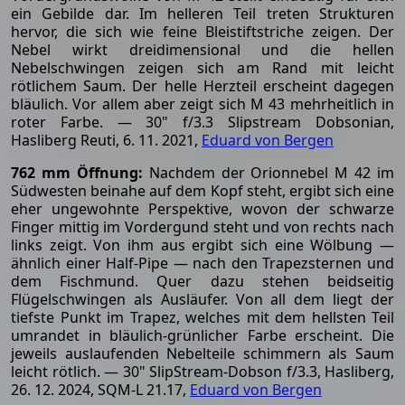
ein Gebilde dar. Im helleren Teil treten Strukturen
hervor, die sich wie feine Bleistiftstriche zeigen. Der
Nebel wirkt dreidimensional und die hellen
Nebelschwingen zeigen sich am Rand mit leicht
rötlichem Saum. Der helle Herzteil erscheint dagegen
bläulich. Vor allem aber zeigt sich M 43 mehrheitlich in
roter Farbe. — 30" f/3.3 Slipstream Dobsonian,
Hasliberg Reuti, 6. 11. 2021,
Eduard von Bergen
762 mm Öffnung:
Nachdem der Orionnebel M 42 im
Südwesten beinahe auf dem Kopf steht, ergibt sich eine
eher ungewohnte Perspektive, wovon der schwarze
Finger mittig im Vordergund steht und von rechts nach
links zeigt. Von ihm aus ergibt sich eine Wölbung —
ähnlich einer Half-Pipe — nach den Trapezsternen und
dem Fischmund. Quer dazu stehen beidseitig
Flügelschwingen als Ausläufer. Von all dem liegt der
tiefste Punkt im Trapez, welches mit dem hellsten Teil
umrandet in bläulich-grünlicher Farbe erscheint. Die
jeweils auslaufenden Nebelteile schimmern als Saum
leicht rötlich. — 30" SlipStream-Dobson f/3.3, Hasliberg,
26. 12. 2024, SQM-L 21.17,
Eduard von Bergen