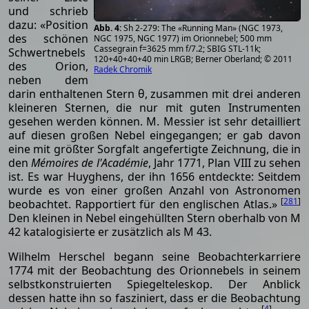
und schrieb
dazu: «Position
Sh 2-279: The «Running Man» (NGC 1973,
des schönen
NGC 1975, NGC 1977) im Orionnebel; 500 mm
Cassegrain f=3625 mm f/7.2; SBIG STL-11k;
Schwertnebels
120+40+40+40 min LRGB; Berner Oberland; © 2011
des Orion,
Radek Chromik
neben dem
darin enthaltenen Stern θ, zusammen mit drei anderen
kleineren Sternen, die nur mit guten Instrumenten
gesehen werden können. M. Messier ist sehr detailliert
auf diesen großen Nebel eingegangen; er gab davon
eine mit größter Sorgfalt angefertigte Zeichnung, die in
den
Mémoires de l'Académie
, Jahr 1771, Plan VIII zu sehen
ist. Es war Huyghens, der ihn 1656 entdeckte: Seitdem
wurde es von einer großen Anzahl von Astronomen
[
281
]
beobachtet. Rapportiert für den englischen Atlas.»
Den kleinen in Nebel eingehüllten Stern oberhalb von M
42 katalogisierte er zusätzlich als M 43.
Wilhelm Herschel begann seine Beobachterkarriere
1774 mit der Beobachtung des Orionnebels in seinem
selbstkonstruierten Spiegelteleskop. Der Anblick
dessen hatte ihn so fasziniert, dass er die Beobachtung
[
4
]