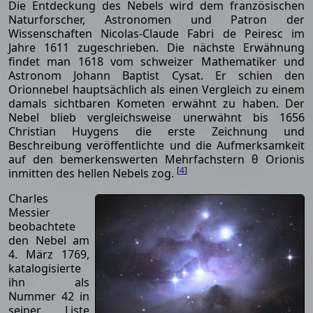
Die Entdeckung des Nebels wird dem französischen
Naturforscher, Astronomen und Patron der
Wissenschaften Nicolas-Claude Fabri de Peiresc im
Jahre 1611 zugeschrieben. Die nächste Erwähnung
findet man 1618 vom schweizer Mathematiker und
Astronom Johann Baptist Cysat. Er schien den
Orionnebel hauptsächlich als einen Vergleich zu einem
damals sichtbaren Kometen erwähnt zu haben. Der
Nebel blieb vergleichsweise unerwähnt bis 1656
Christian Huygens die erste Zeichnung und
Beschreibung veröffentlichte und die Aufmerksamkeit
auf den bemerkenswerten Mehrfachstern θ Orionis
[
4
]
inmitten des hellen Nebels zog.
Charles
Messier
beobachtete
den Nebel am
4. März 1769,
katalogisierte
ihn als
Nummer 42 in
seiner Liste