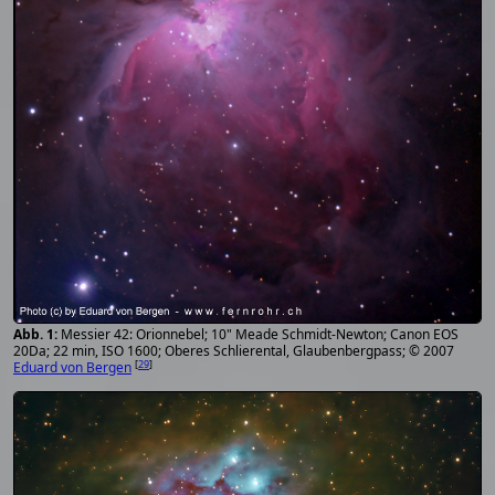
Messier 42: Orionnebel; 10" Meade Schmidt-Newton; Canon EOS
20Da; 22 min, ISO 1600; Oberes Schlierental, Glaubenbergpass; © 2007
[
29
]
Eduard von Bergen