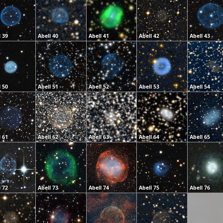
l 39
Abell 40
Abell 41
Abell 42
Abell 43
l 50
Abell 51
Abell 52
Abell 53
Abell 54
l 61
Abell 62
Abell 63
Abell 64
Abell 65
l 72
Abell 73
Abell 74
Abell 75
Abell 76