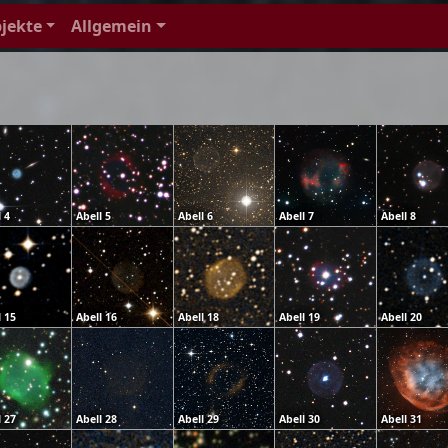
jekte
Allgemein
 4
Abell 5
Abell 6
Abell 7
Abell 8
l 15
Abell 16
Abell 18
Abell 19
Abell 20
l 27
Abell 28
Abell 29
Abell 30
Abell 31