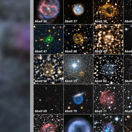
Abell 36
Abell 37
Abell 38
Abel
Abell 47
Abell 48
Abell 49
Abel
Abell 58
Abell 59
Abell 60
Abel
Abell 69
Abell 70
Abell 71
Abel