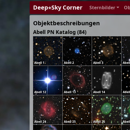
Deep⋆Sky Corner
Sternbilder
Ob
Objektbeschreibungen
Abell PN Katalog (84)
Abell 1
Abell 2
Abell 3
Abell
Abell 12
Abell 13
Abell 14
Abel
Abell 24
Abell 25
Abell 26
Abel