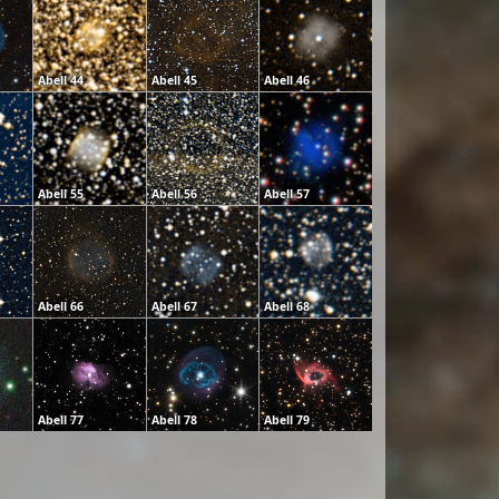
Abell 44
Abell 45
Abell 46
Abell 55
Abell 56
Abell 57
Abell 66
Abell 67
Abell 68
Abell 77
Abell 78
Abell 79