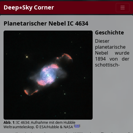
Deep⋆Sky Corner
Planetarischer Nebel IC 4634
Geschichte
Dieser
planetarische
Nebel wurde
1894 von der
schottisch-
IC 4634: Aufnahme mit dem Hubble
[
699
]
Weltraumteleskop. © ESA/Hubble & NASA