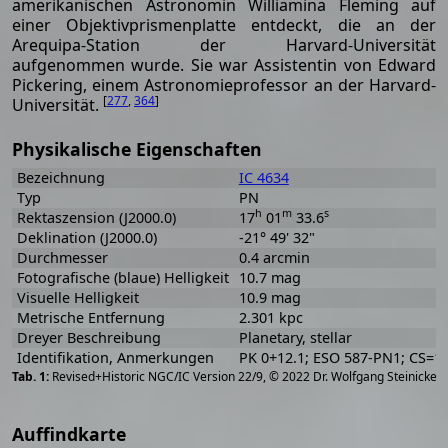
amerikanischen Astronomin Williamina Fleming auf
einer Objektivprismenplatte entdeckt, die an der
Arequipa-Station der Harvard-Universität
aufgenommen wurde. Sie war Assistentin von Edward
Pickering, einem Astronomieprofessor an der Harvard-
[
277
,
364
]
Universität.
Physikalische Eigenschaften
Bezeichnung
IC 4634
Typ
PN
h
m
s
Rektaszension (J2000.0)
17
01
33.6
Deklination (J2000.0)
-21° 49' 32"
Durchmesser
0.4 arcmin
Fotografische (blaue) Helligkeit
10.7 mag
Visuelle Helligkeit
10.9 mag
Metrische Entfernung
2.301 kpc
Dreyer Beschreibung
Planetary, stellar
Identifikation, Anmerkungen
PK 0+12.1; ESO 587-PN1; CS=13
[
2
Revised+Historic NGC/IC Version 22/9, © 2022 Dr. Wolfgang Steinicke
Auffindkarte