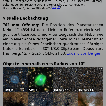
erstellt. Grenzgrößen: Sternbildkarte ~6.5 mag, DSS2-Ausschnitte ~20 mag.
Zeitangaben für Zeitzone UTC, Breitengrad 0°, Längengrad 0°,
[
149
,
160
]
Horizonthöhe 5°, Datum 2026-08-06
Visuelle Beobachtung
762 mm Öffnung:
Die Position des Planetarischen
Nebel IC 4634 ist dank kleinem Referenzdreieck sehr
gut identifizierbar. Ohne Filter zeigt sich der Nebel wie
ein in einer Achse verzogener Stern. Mit OIII-Filter ist er
eindeutig als feines Scheibchen quadtratisch flächiger
Natur erkennbar. — 30" f/3.3 SlipStream Dobsonian,
Hasliberg, 12. 7. 2026, SQM-L 21.38,
Eduard von Bergen
Objekte innerhalb eines Radius von 10°
Abell 40
Abell 41
Barnard 47
Barnard 51