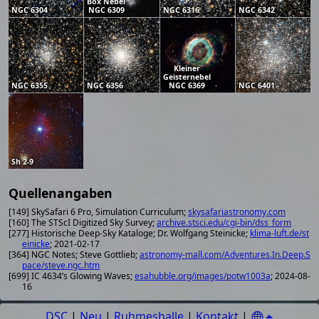
Box Nebel
NGC 6304
NGC 6309
NGC 6316
NGC 6342
Kleiner
Geisternebel
NGC 6355
NGC 6356
NGC 6369
NGC 6401
Sh 2-9
Quellenangaben
[149] SkySafari 6 Pro, Simulation Curriculum;
skysafariastronomy.com
[160] The STScI Digitized Sky Survey;
archive.stsci.edu/cgi-bin/dss_form
[277] Historische Deep-Sky Kataloge; Dr. Wolfgang Steinicke;
klima-luft.de/st
einicke
; 2021-02-17
[364] NGC Notes; Steve Gottlieb;
astronomy-mall.com/Adventures.In.Deep.S
pace/steve.ngc.htm
[699] IC 4634’s Glowing Waves;
esahubble.org/images/potw1003a
; 2024-08-
16
DSC
|
Neu
|
Ruhmeshalle
|
Kontakt
|