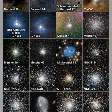
Schlangennebel
Barnard 59
Barnard 64
Barnard 72
IC 4603
Rho Ophiuchi
Nebel
IC 4604
IC 4605
Messier 4
Messier 9
Messier 19
Messier 62
Minkowski 3-9
NGC 6144
NGC 6235
NGC 6284
NGC 6287
NGC 6293