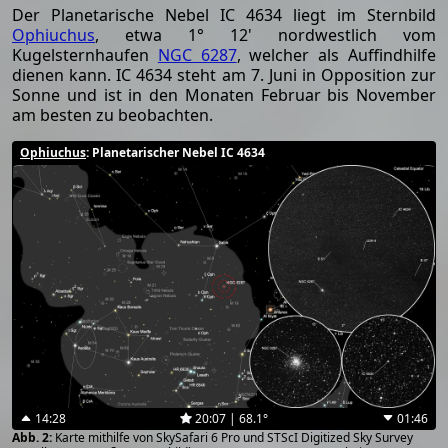
Der Planetarische Nebel IC 4634 liegt im Sternbild
Ophiuchus
, etwa 1° 12' nordwestlich vom
Kugelsternhaufen
NGC 6287
, welcher als Auffindhilfe
dienen kann. IC 4634 steht am 7. Juni in Opposition zur
Sonne und ist in den Monaten Februar bis November
am besten zu beobachten.
Ophiuchus
: Planetarischer Nebel IC 4634
14:28
20:07 | 68.1°
01:46
Karte mithilfe von SkySafari 6 Pro und STScI Digitized Sky Survey