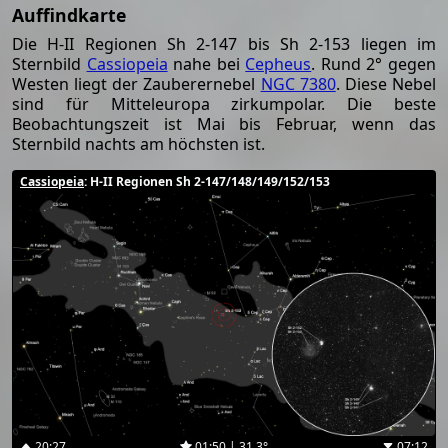
Auffindkarte
Die H-II Regionen Sh 2-147 bis Sh 2-153 liegen im
Sternbild
Cassiopeia
nahe bei
Cepheus
. Rund 2° gegen
Westen liegt der Zauberernebel
NGC 7380
. Diese Nebel
sind für Mitteleuropa zirkumpolar. Die beste
Beobachtungszeit ist Mai bis Februar, wenn das
Sternbild nachts am höchsten ist.
Cassiopeia
: H-II Regionen Sh 2-147/148/149/152/153
20:27
01:50 | 31.3°
07:12