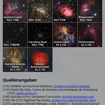
Zauberernebel
Blasennebel
NGC 7380
NGC 7510
NGC 7538
NGC 7635
Carolines Rose
Löwennebel
Höhlennebel
NGC 7788/90
NGC 7789
Sh 2-132
Sh 2-155
Hummerscheren-
Kleiner
Nebel
Rosettennebel
Sh 2-157
Sh 2-170
Quellenangaben
[145] SIMBAD astronomical database;
simbad.u-strasbg.fr/simbad
[147] Aladin Sky Atlas, Centre de Données astronomiques de Strasbourg
(CDS);
aladin.unistra.fr
[149] SkySafari 6 Pro, Simulation Curriculum;
skysafariastronomy.com
[160] The STScI Digitized Sky Survey;
archive.stsci.edu/cgi-bin/dss_form
[270] Catalogue of Bright Nebulae; Lynds, Beverly T.; Astrophysical Journal