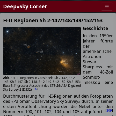
Deep⋆Sky Corner
H-II Regionen Sh 2-147/148/149/152/153
Geschichte
In den 1950er
Jahren führte
der
amerikanische
Astronom
Stewart
Sharpless mit
dem 48-Zoll
Schmidt-
H II Regionen in Cassiopeia Sh 2-142, Sh 2-
Teleskop eine
143, Sh 2-147, Sh 2-148, Sh 2-149, Sh 2-152, Sh 2-153:
Etwa 3.4° grosser Ausschnit des STScI/NASA Digitized
[
147
]
Sky Survey 2 (DSS2)
Durchmusterung für H-II-Regionen auf den Fotoplatten
des «Palomar Observatory Sky Survey» durch. In seiner
ersten Veröffentlichung wurden die Nebel unter den
[
309
]
Nummern 100, 101, 102, 104 und 105 aufgeführt.