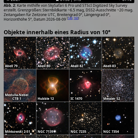
Karte mithilfe von SkySafari 6 Pro und STScI Digitized Sky Survey
erstellt. Grenzgrößen: Sternbildkarte ~6.5 mag, DSS2-Ausschnitte ~20 mag.
Zeitangaben für Zeitzone UTC, Breitengrad 0°, Längengrad 0°,
[
149
,
160
]
Horizonthöhe 5°, Datum 2026-08-09
Objekte innerhalb eines Radius von 10°
Abell 79
Abell 80
Abell 82
Abell 83
Medulla-Nebel
CTB 1
Hubble 12
IC 1470
Messier 52
Minkowski 2-51
NGC 7139
NGC 7235
NGC 7354