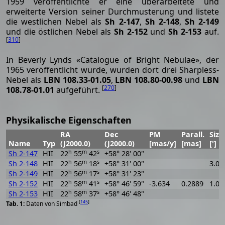
1959 veröffentlichte er eine überarbeitete und
erweiterte Version seiner Durchmusterung und listete
die westlichen Nebel als
Sh 2-147
,
Sh 2-148
,
Sh 2-149
und die östlichen Nebel als
Sh 2-152
und
Sh 2-153
auf.
[
310
]
In Beverly Lynds «Catalogue of Bright Nebulae», der
1965 veröffentlicht wurde, wurden dort drei Sharpless-
Nebel als
LBN 108.33-01.05
,
LBN 108.80-00.98
und
LBN
[
270
]
108.78-01.01
aufgeführt.
Physikalische Eigenschaften
RA
Dec
PM
Parall.
Size
Name
Typ
(J2000.0)
(J2000.0)
[mas/y]
[mas]
[']
h
m
s
Sh 2-147
HII
22
55
42
+58° 28' 00"
h
m
s
Sh 2-148
HII
22
56
18
+58° 31' 00"
3.02
h
m
s
Sh 2-149
HII
22
56
17
+58° 31' 23"
h
m
s
Sh 2-152
HII
22
58
41
+58° 46' 59"
-3.634
0.2889
1.04
h
m
s
Sh 2-153
HII
22
58
37
+58° 46' 48"
[
145
]
Daten von Simbad