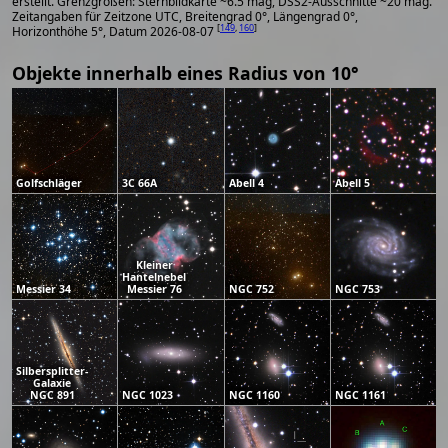
erstellt. Grenzgrößen: Sternbildkarte ~6.5 mag, DSS2-Ausschnitte ~20 mag.
Zeitangaben für Zeitzone UTC, Breitengrad 0°, Längengrad 0°,
[
149
,
160
]
Horizonthöhe 5°, Datum 2026-08-07
Objekte innerhalb eines Radius von 10°
Golfschläger
3C 66A
Abell 4
Abell 5
Kleiner
Hantelnebel
Messier 34
Messier 76
NGC 752
NGC 753
Silbersplitter-
Galaxie
NGC 891
NGC 1023
NGC 1160
NGC 1161