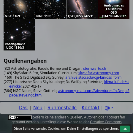
Andromedas
Fallschirm
QSO
NGC 1169
NGC 1193
QSO J0222+4221
J014709+463037
Rosengalaxie
UGC 1810/3
Quellenangaben
[32] Astrofotografie; Radek, Bernie and Dragan;
sternwarte.ch
[149] SkySafari 6 Pro, Simulation Curriculum;
skysafariastronomy.com
[160] The STScI Digitized Sky Survey;
archive.stsci.edu/cgi-bin/dss_form
[277] Historische Deep-Sky Kataloge; Dr. Wolfgang Steinicke;
klima-luft.de/st
einicke
; 2021-02-17
[364] NGC Notes; Steve Gottlieb;
astronomy-mall.com/Adventures.In.Deep.S
pace/steve.ngc.htm
DSC
|
Neu
|
Ruhmeshalle
|
Kontakt
|
Sofern keine anderen
Quellen
,
Autoren oder Fotografen
genannt werden, unterliegt diese Webseite der
Creative Commons
Attribution 4.0 International License
.
Diese Seite verwendet Cookies, um Deine
Einstellungen
zu speichern.
OK