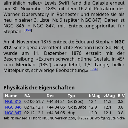
allmählich heller.» Lewis Swift fand die Galaxie erneut
am 30. November 1885 mit dem 16-Zoll-Refraktor des
Warner Observatory in Rochester und meldete sie als
neu in seiner 3. Liste, Nr. 9 (später NGC 847). Daher ist
NGC 846 = NGC 847, mit Entdeckungspriorität für
[
364
]
Stephan.
Am 4. November 1875 entdeckte Édouard Stephan
NGC
812
. Seine genau veröffentlichte Position (Liste 8b, Nr. 3)
wurde am 11. Dezember 1876 erstellt mit der
Beschreibung: «Extrem schwach, dünne Gestalt, in 45°
zum Meridian [135°] ausgedehnt, 1,5' Länge, heller
[
364
]
Mittelpunkt, schwierige Beobachtung.»
Physikalische Eigenschaften
Name
RA
Dec
Typ
bMag
vMag
B-V
NGC 812
02 06 51.7
+44 34 21
Gx (Sbc)
12.1
11.3
0.8
NGC 846
02 12 12.1
+44 34 05
Gx (SBab)
12.9
12.1
0.8
NGC 847
02 12 12.1
+44 34 05
dup
12.9
12.1
0.8
[
2
Revised+Historic NGC/IC Version 22/9, © 2022 Dr. Wolfgang Steinicke