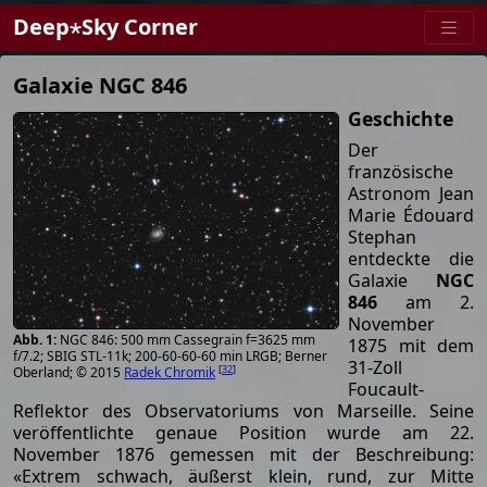
Deep⋆Sky Corner
Galaxie NGC 846
Geschichte
Der
französische
Astronom Jean
Marie Édouard
Stephan
entdeckte die
Galaxie
NGC
846
am 2.
November
NGC 846: 500 mm Cassegrain f=3625 mm
1875 mit dem
f/7.2; SBIG STL-11k; 200-60-60-60 min LRGB; Berner
31-Zoll
[
32
]
Oberland; © 2015
Radek Chromik
Foucault-
Reflektor des Observatoriums von Marseille. Seine
veröffentlichte genaue Position wurde am 22.
November 1876 gemessen mit der Beschreibung:
«Extrem schwach, äußerst klein, rund, zur Mitte