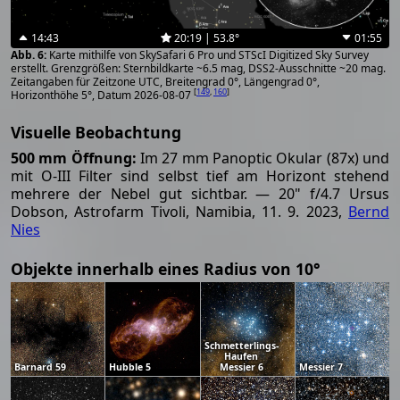
14:43
20:19 | 53.8°
01:55
Karte mithilfe von SkySafari 6 Pro und STScI Digitized Sky Survey
erstellt. Grenzgrößen: Sternbildkarte ~6.5 mag, DSS2-Ausschnitte ~20 mag.
Zeitangaben für Zeitzone UTC, Breitengrad 0°, Längengrad 0°,
[
149
,
160
]
Horizonthöhe 5°, Datum 2026-08-07
Visuelle Beobachtung
500 mm Öffnung:
Im 27 mm Panoptic Okular (87x) und
mit O-III Filter sind selbst tief am Horizont stehend
mehrere der Nebel gut sichtbar. — 20" f/4.7 Ursus
Dobson, Astrofarm Tivoli, Namibia, 11. 9. 2023,
Bernd
Nies
Objekte innerhalb eines Radius von 10°
Schmetterlings-
Haufen
Barnard 59
Hubble 5
Messier 6
Messier 7