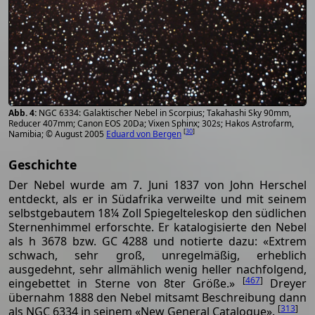
NGC 6334: Galaktischer Nebel in Scorpius; Takahashi Sky 90mm,
Reducer 407mm; Canon EOS 20Da; Vixen Sphinx; 302s; Hakos Astrofarm,
[
30
]
Namibia; © August 2005
Eduard von Bergen
Geschichte
Der Nebel wurde am 7. Juni 1837 von John Herschel
entdeckt, als er in Südafrika verweilte und mit seinem
selbstgebautem 18¼ Zoll Spiegelteleskop den südlichen
Sternenhimmel erforschte. Er katalogisierte den Nebel
als h 3678 bzw. GC 4288 und notierte dazu: «Extrem
schwach, sehr groß, unregelmäßig, erheblich
ausgedehnt, sehr allmählich wenig heller nachfolgend,
[
467
]
eingebettet in Sterne von 8ter Größe.»
Dreyer
übernahm 1888 den Nebel mitsamt Beschreibung dann
[
313
]
als NGC 6334 in seinem «New General Catalogue».