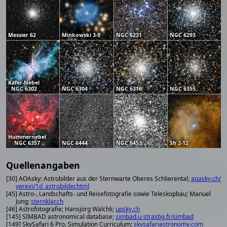
Messier 62
Minkowski 3-9
NGC 6231
NGC 6293
Käfer-Nebel
NGC 6302
NGC 6304
NGC 6316
NGC 6355
Hummernebel
NGC 6357
NGC 6444
NGC 6453
Sh 2-12
Quellenangaben
[30] AOAsky: Astrobilder aus der Sternwarte Oberes Schlierental;
aoasky.ch/
verein/1d_astrobilder.html
[45] Astro-, Landschafts- und Reisefotografie sowie Teleskopbau; Manuel
Jung;
sternklar.ch
[46] Astrofotografie; Hansjörg Wälchli;
upsky.ch
[145] SIMBAD astronomical database;
simbad.u-strasbg.fr/simbad
[149] SkySafari 6 Pro, Simulation Curriculum;
skysafariastronomy.com