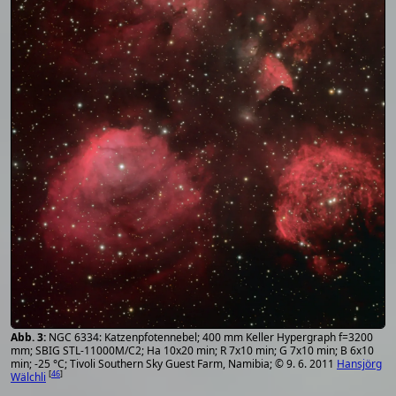
NGC 6334: Katzenpfotennebel; 400 mm Keller Hypergraph f=3200
mm; SBIG STL-11000M/C2; Ha 10x20 min; R 7x10 min; G 7x10 min; B 6x10
min; -25 °C; Tivoli Southern Sky Guest Farm, Namibia; © 9. 6. 2011
Hansjörg
[
46
]
Wälchli