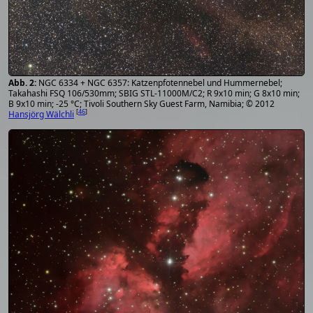
NGC 6334 + NGC 6357: Katzenpfotennebel und Hummernebel;
Takahashi FSQ 106/530mm; SBIG STL-11000M/C2; R 9x10 min; G 8x10 min;
B 9x10 min; -25 °C; Tivoli Southern Sky Guest Farm, Namibia; © 2012
[
46
]
Hansjörg Wälchli