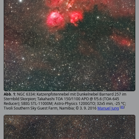
NGC 6334: Katzenpfotennebel mit Dunkelnebel Barnard 257 im
Sternbild Skorpion; Takahashi TOA 150/1100 APO @ f/5.6 (TOA-645
Reducer); SBIG STL-11000M; Astro-Physics 1200GTO; 32x5 min, -25 °C;
[
45
]
Tivoli Southern Sky Guest Farm, Namibia; © 3. 9. 2016
Manuel Jung