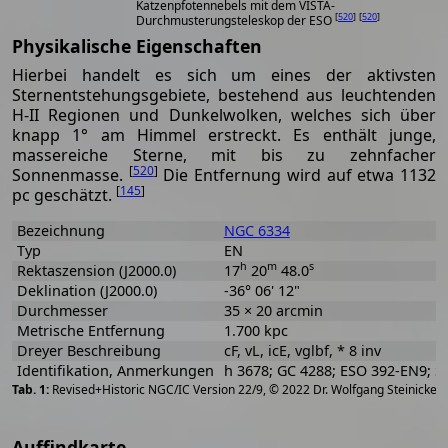
Katzenpfotennebels mit dem VISTA-
[
520
]
[
520
]
Durchmusterungsteleskop der ESO
Physikalische Eigenschaften
Hierbei handelt es sich um eines der aktivsten
Sternentstehungsgebiete, bestehend aus leuchtenden
H-II Regionen und Dunkelwolken, welches sich über
knapp 1° am Himmel erstreckt. Es enthält junge,
massereiche Sterne, mit bis zu zehnfacher
[
520
]
Sonnenmasse.
Die Entfernung wird auf etwa 1132
[
145
]
pc geschätzt.
Bezeichnung
NGC 6334
Typ
EN
h
m
s
Rektaszension (J2000.0)
17
20
48.0
Deklination (J2000.0)
-36° 06' 12"
Durchmesser
35 × 20 arcmin
Metrische Entfernung
1.700 kpc
Dreyer Beschreibung
cF, vL, icE, vglbf, * 8 inv
Identifikation, Anmerkungen
h 3678; GC 4288; ESO 392-EN9; S
[
2
Revised+Historic NGC/IC Version 22/9, © 2022 Dr. Wolfgang Steinicke
Auffindkarte