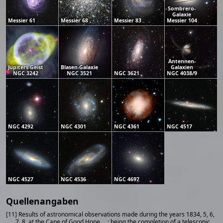
Sombrero-
Galaxie
Messier 61
Messier 68
Messier 83
Messier 104
Antennen-
Jupiters Geist
Blasen-Galaxie
Galaxien
NGC 3242
NGC 3521
NGC 3621
NGC 4038/9
NGC 4292
NGC 4301
NGC 4361
NGC 4517
NGC 4527
NGC 4536
NGC 4697
Quellenangaben
[11] Results of astronomical observations made during the years 1834, 5, 6,
7, 8, at the Cape of Good Hope ... : being the completion of a telescopic