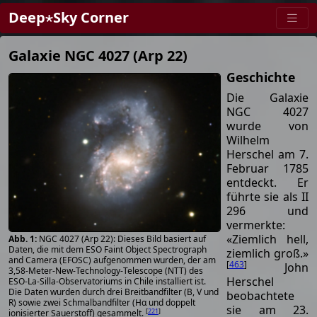
Deep⋆Sky Corner
Galaxie NGC 4027 (Arp 22)
Geschichte
Die Galaxie
NGC 4027
wurde von
Wilhelm
Herschel am 7.
Februar 1785
entdeckt. Er
führte sie als II
296 und
vermerkte:
«Ziemlich hell,
NGC 4027 (Arp 22): Dieses Bild basiert auf
Daten, die mit dem ESO Faint Object Spectrograph
ziemlich groß.»
and Camera (EFOSC) aufgenommen wurden, der am
[
463
]
John
3,58-Meter-New-Technology-Telescope (NTT) des
Herschel
ESO-La-Silla-Observatoriums in Chile installiert ist.
Die Daten wurden durch drei Breitbandfilter (B, V und
beobachtete
R) sowie zwei Schmalbandfilter (Hα und doppelt
sie am 23.
[
221
]
ionisierter Sauerstoff) gesammelt.