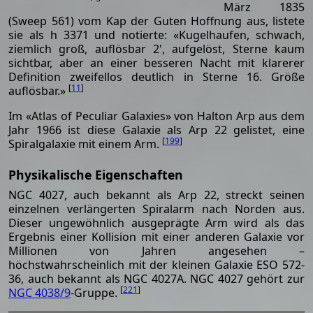
März 1835
(Sweep 561) vom Kap der Guten Hoffnung aus, listete
sie als h 3371 und notierte: «Kugelhaufen, schwach,
ziemlich groß, auflösbar 2', aufgelöst, Sterne kaum
sichtbar, aber an einer besseren Nacht mit klarerer
Definition zweifellos deutlich in Sterne 16. Größe
[
11
]
auflösbar.»
Im «Atlas of Peculiar Galaxies» von Halton Arp aus dem
Jahr 1966 ist diese Galaxie als Arp 22 gelistet, eine
[
199
]
Spiralgalaxie mit einem Arm.
Physikalische Eigenschaften
NGC 4027, auch bekannt als Arp 22, streckt seinen
einzelnen verlängerten Spiralarm nach Norden aus.
Dieser ungewöhnlich ausgeprägte Arm wird als das
Ergebnis einer Kollision mit einer anderen Galaxie vor
Millionen von Jahren angesehen –
höchstwahrscheinlich mit der kleinen Galaxie ESO 572-
36, auch bekannt als NGC 4027A. NGC 4027 gehört zur
[
221
]
NGC 4038/9
-Gruppe.