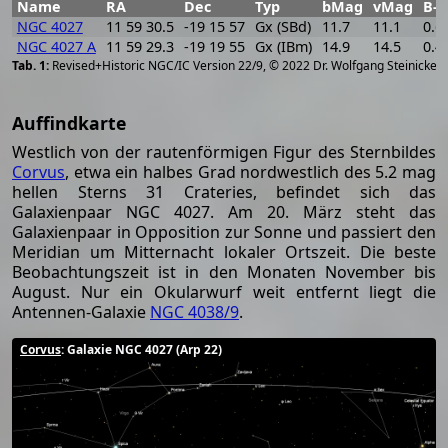
Name
RA
Dec
Typ
bMag
vMag
B-V
NGC 4027
11 59 30.5
-19 15 57
Gx (SBd)
11.7
11.1
0.6
NGC 4027 A
11 59 29.3
-19 19 55
Gx (IBm)
14.9
14.5
0.4
[
2
Revised+Historic NGC/IC Version 22/9, © 2022 Dr. Wolfgang Steinicke
Auffindkarte
Westlich von der rautenförmigen Figur des Sternbildes
Corvus
, etwa ein halbes Grad nordwestlich des 5.2 mag
hellen Sterns 31 Crateries, befindet sich das
Galaxienpaar NGC 4027. Am 20. März steht das
Galaxienpaar in Opposition zur Sonne und passiert den
Meridian um Mitternacht lokaler Ortszeit. Die beste
Beobachtungszeit ist in den Monaten November bis
August. Nur ein Okularwurf weit entfernt liegt die
Antennen-Galaxie
NGC 4038/9
.
Corvus
: Galaxie NGC 4027 (Arp 22)