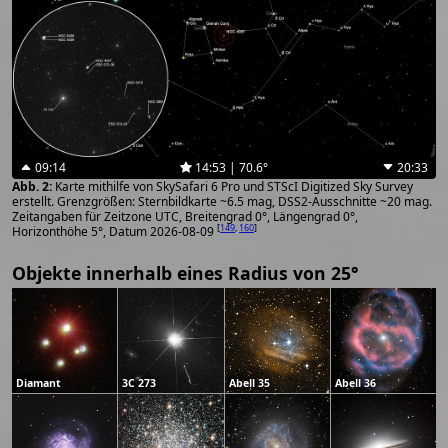
09:14
14:53 | 70.6°
20:33
Karte mithilfe von SkySafari 6 Pro und STScI Digitized Sky Survey
erstellt. Grenzgrößen: Sternbildkarte ~6.5 mag, DSS2-Ausschnitte ~20 mag.
Zeitangaben für Zeitzone UTC, Breitengrad 0°, Längengrad 0°,
[
149
,
160
]
Horizonthöhe 5°, Datum 2026-08-09
Objekte innerhalb eines Radius von 25°
Diamant
3C 273
Abell 35
Abell 36