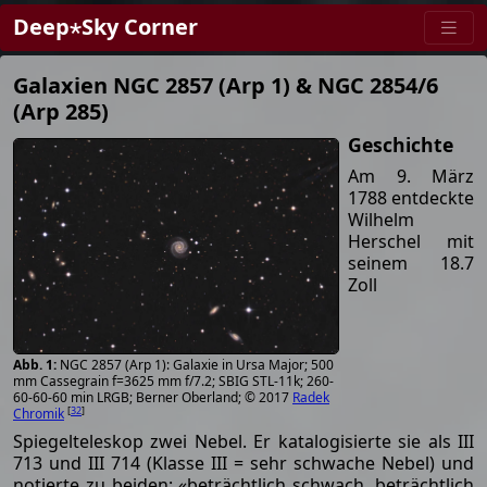
Deep⋆Sky Corner
Galaxien NGC 2857 (Arp 1) & NGC 2854/6
(Arp 285)
Geschichte
Am 9. März
1788 entdeckte
Wilhelm
Herschel mit
seinem 18.7
Zoll
NGC 2857 (Arp 1): Galaxie in Ursa Major; 500
mm Cassegrain f=3625 mm f/7.2; SBIG STL-11k; 260-
60-60-60 min LRGB; Berner Oberland; © 2017
Radek
[
32
]
Chromik
Spiegelteleskop zwei Nebel. Er katalogisierte sie als III
713 und III 714 (Klasse III = sehr schwache Nebel) und
notierte zu beiden: «beträchtlich schwach, beträchtlich