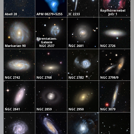
Kopfhörernebel
Abell 28
APM 08279+5255
IC 2233
JnEr 1
Bärentatzen-
Galaxie
Markarian 90
NGC 2537
NGC 2681
NGC 2726
NGC 2742
NGC 2768
NGC 2782
NGC 2798/9
NGC 2841
NGC 2859
NGC 2950
NGC 3079