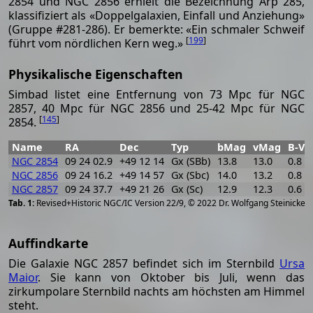
2854 und NGC 2856 erhielt die Bezeichnung Arp 285,
klassifiziert als «Doppelgalaxien, Einfall und Anziehung»
(Gruppe #281-286). Er bemerkte: «Ein schmaler Schweif
[
199
]
führt vom nördlichen Kern weg.»
Physikalische Eigenschaften
Simbad listet eine Entfernung von 73 Mpc für NGC
2857, 40 Mpc für NGC 2856 und 25-42 Mpc für NGC
[
145
]
2854.
Name
RA
Dec
Typ
bMag
vMag
B-V
NGC 2854
09 24 02.9
+49 12 14
Gx (SBb)
13.8
13.0
0.8
NGC 2856
09 24 16.2
+49 14 57
Gx (Sbc)
14.0
13.2
0.8
NGC 2857
09 24 37.7
+49 21 26
Gx (Sc)
12.9
12.3
0.6
[
2
Revised+Historic NGC/IC Version 22/9, © 2022 Dr. Wolfgang Steinicke
Auffindkarte
Die Galaxie NGC 2857 befindet sich im Sternbild
Ursa
Maior
. Sie kann von Oktober bis Juli, wenn das
zirkumpolare Sternbild nachts am höchsten am Himmel
steht.