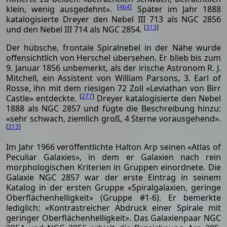
[
464
]
klein, wenig ausgedehnt».
Später im Jahr 1888
katalogisierte Dreyer den Nebel III 713 als NGC 2856
[
313
]
und den Nebel III 714 als NGC 2854.
Der hübsche, frontale Spiralnebel in der Nähe wurde
offensichtlich von Herschel übersehen. Er blieb bis zum
9. Januar 1856 unbemerkt, als der irische Astronom R. J.
Mitchell, ein Assistent von William Parsons, 3. Earl of
Rosse, ihn mit dem riesigen 72 Zoll «Leviathan von Birr
[
277
]
Castle» entdeckte.
Dreyer katalogisierte den Nebel
1888 als NGC 2857 und fügte die Beschreibung hinzu:
«sehr schwach, ziemlich groß, 4 Sterne vorausgehend».
[
313
]
Im Jahr 1966 veröffentlichte Halton Arp seinen «Atlas of
Peculiar Galaxies», in dem er Galaxien nach rein
morphologischen Kriterien in Gruppen einordnete. Die
Galaxie NGC 2857 war der erste Eintrag in seinem
Katalog in der ersten Gruppe «Spiralgalaxien, geringe
Oberflächenhelligkeit» (Gruppe #1-6). Er bemerkte
lediglich: «Kontrastreicher Abdruck einer Spirale mit
geringer Oberflächenhelligkeit». Das Galaxienpaar NGC