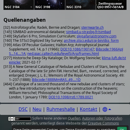
Zwillingsquasar
NGC 3184
NGC 3198
NGC 3310
QSO 0957+561A/B
Quellenangaben
[32] Astrofotografie; Radek, Bernie and Dragan;
sternwarte.ch
[145] SIMBAD astronomical database;
simbad.u-strasbg.fr/simbad
[149] SkySafari 6 Pro, Simulation Curriculum;
skysafariastronomy.com
[160] The STScI Digitized Sky Survey;
archive.stsci.edu/cgi-bin/dss_form
[199] Atlas Of Peculiar Galaxies; Halton Arp; Astrophysical Journal
Supplement, vol. 14, p.1 (1966);
DOI:10.1086/190147
;
Bibcode:1966ApJ
S...14....1A
;
ned.ipac.caltech.edu/level5/Arp/frames.html
[277] Historische Deep-Sky Kataloge; Dr. Wolfgang Steinicke;
klima-luft.de/st
einicke
; 2021-02-17
[313] A New General Catalogue of Nebulae and Clusters of Stars, being the
Catalogue of the late Sir John F.W. Herschel, Bart., revised, corrected, and
enlarged; Dreyer, J. L. E.; Memoirs of the Royal Astronomical Society. 49:
1–237 (1888);
Bibcode:1888MmRAS..49....1D
[464] Catalogue of a second thousand of new nebulae and clusters of stars;
with a few introductory remarks on the construction of the heavens;
William Herschel; Philosophical Transactions of the Royal Society of
London, 1 January 1789;
DOI:10.1098/rstl.1789.0021
DSC
|
Neu
|
Ruhmeshalle
|
Kontakt
|
Sofern keine anderen
Quellen
,
Autoren oder Fotografen
genannt werden, unterliegt diese Webseite der
Creative Commons
Attribution 4.0 International License
.
Diese Seite verwendet Cookies, um Deine
Einstellungen
zu speichern.