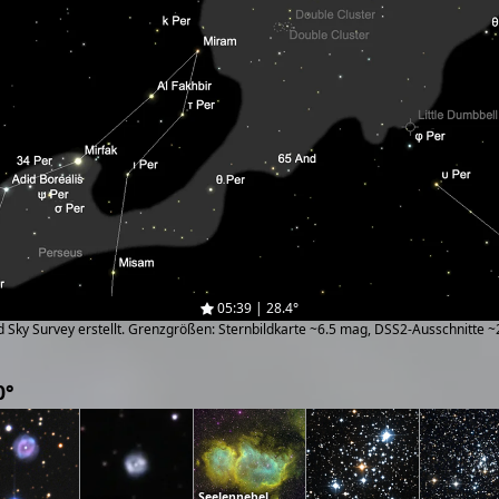
05:39 | 28.4°
zed Sky Survey erstellt. Grenzgrößen: Sternbildkarte ~6.5 mag, DSS2-Ausschnitte 
0°
Seelennebel