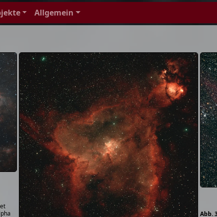
jekte
Allgemein
et
lpha