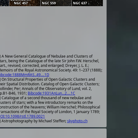
NGC 457
NGC 559
NGC 637
] A New General Catalogue of Nebulae and Clusters of
tars, being the Catalogue of the late Sir John F.W. Herschel,
art., revised, corrected, and enlarged; Dreyer, J. L. E.;
emoirs of the Royal Astronomical Society. 49: 1–237 (1888);
ibcode:1888MmRAS..49....1D
] On Structural Properties of Open Galactic Clusters and
heir Spatial Distribution. Catalog of Open Galactic Clusters;
ollinder, Per; Annals of the Observatory of Lund, vol. 2,
p.B1-B46, 1931;
Bibcode:1931AnLun...2....1C
] Catalogue of a second thousand of new nebulae and
lusters of stars; with a few introductory remarks on the
onstruction of the heavens; William Herschel; Philosophical
ransactions of the Royal Society of London, 1 January 1789;
OI:10.1098/rstl.1789.0021
] Astrophotography by Michael Steffen;
skyphoto.ch