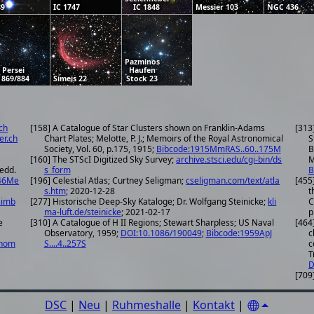
89
IC 1747
IC 1848
Messier 103
NGC 436
Pazminos
 Persei
Haufen
869/884
Simeis 22
Stock 23
ch
[158] A Catalogue of Star Clusters shown on Franklin-Adams
[313
er.ch
Chart Plates; Melotte, P. J.; Memoirs of the Royal Astronomical
S
Society, Vol. 60, p.175, 1915;
Bibcode:1915MmRAS..60..175M
B
[160] The STScI Digitized Sky Survey;
archive.stsci.edu/cgi-bin/ds
M
Medd.
s_form
B
946Me
[196] Celestial Atlas; Curtney Seligman;
cseligman.com/text/atla
[455
s.htm
; 2020-12-28
t
simb
[277] Historische Deep-Sky Kataloge; Dr. Wolfgang Steinicke;
kli
C
ma-luft.de/steinicke
; 2021-02-17
p
e
[310] A Catalogue of H II Regions; Stewart Sharpless; US Naval
[464
Observatory, 1959;
DOI:10.1086/190049
;
Bibcode:1959ApJ
c
onom
S....4..257S
c
T
D
[709
DSC
|
Neu
|
Ruhmeshalle
|
Kontakt
|