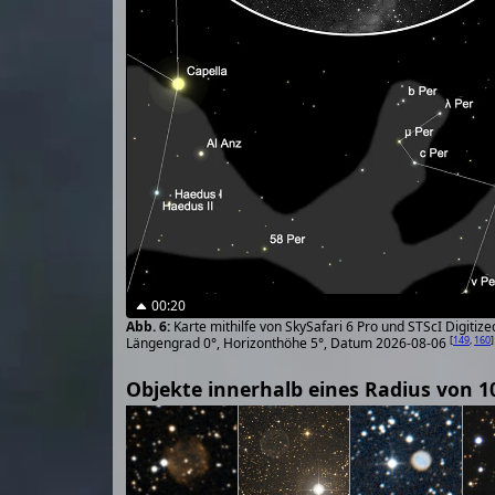
00:20
Karte mithilfe von SkySafari 6 Pro und STScI Digiti
[
149
,
160
]
Längengrad 0°, Horizonthöhe 5°, Datum 2026-08-06
Objekte innerhalb eines Radius von 1