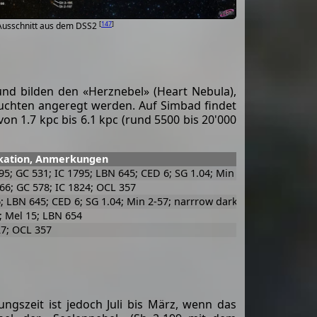
[
147
]
 Ausschnitt aus dem DSS2
und bilden den «Herznebel» (Heart Nebula),
euchten angeregt werden. Auf Simbad findet
on 1.7 kpc bis 6.1 kpc (rund 5500 bis 20'000
ikation, Anmerkungen
95; GC 531; IC 1795; LBN 645; CED 6; SG 1.04; Min 2-57; narrrow da
66; GC 578; IC 1824; OCL 357
 LBN 645; CED 6; SG 1.04; Min 2-57; narrrow dark lane n-s, SNR ?
; Mel 15; LBN 654
7; OCL 357
ungszeit ist jedoch Juli bis März, wenn das