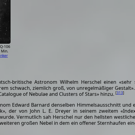
SQ-106
 Min.
enker
sch-britische Astronom Wilhelm Herschel einen «sehr 
xtrem schwach, ziemlich groß, von unregelmäßiger Gestalt»
[
313
]
talogue of Nebulae and Clusters of Stars» hinzu.
ronom Edward Barnard denselben Himmelsausschnitt und e
eck», der von John L. E. Dreyer in seinem zweitem «Ind
de. Vermutlich sah Herschel nur den hellsten westlichen 
weiteren großen Nebel in dem ein offener Sternhaufen ein