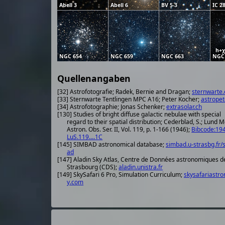
Abell 3
Abell 6
BV 5-3
IC 2
h+χ
NGC 654
NGC 659
NGC 663
NGC 
Quellenangaben
[32] Astrofotografie; Radek, Bernie and Dragan;
sternwarte.
[33] Sternwarte Tentlingen MPC A16; Peter Kocher;
astropet
[34] Astrofotographie; Jonas Schenker;
extrasolar.ch
[130] Studies of bright diffuse galactic nebulae with special
regard to their spatial distribution; Cederblad, S.; Lund 
Astron. Obs. Ser. II, Vol. 119, p. 1-166 (1946);
Bibcode:1
LuS.119....1C
[145] SIMBAD astronomical database;
simbad.u-strasbg.fr/
ad
[147] Aladin Sky Atlas, Centre de Données astronomiques d
Strasbourg (CDS);
aladin.unistra.fr
[149] SkySafari 6 Pro, Simulation Curriculum;
skysafariastr
y.com