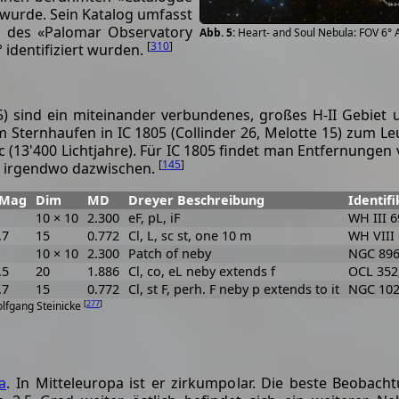
t wurde. Sein Katalog umfasst
en des «Palomar Observatory
Heart- and Soul Nebula: FOV 6°
[
310
]
° identifiziert wurden.
5) sind ein miteinander verbundenes, großes H-II Gebiet 
 Sternhaufen in IC 1805 (Collinder 26, Melotte 15) zum L
 (13'400 Lichtjahre). Für IC 1805 findet man Entfernungen v
[
145
]
hl irgendwo dazwischen.
Mag
Dim
MD
Dreyer Beschreibung
Identif
10 × 10
2.300
eF, pL, iF
WH III 6
.7
15
0.772
Cl, L, sc st, one 10 m
WH VIII 
10 × 10
2.300
Patch of neby
NGC 896;
.5
20
1.886
Cl, co, eL neby extends f
OCL 352
.7
15
0.772
Cl, st F, perh. F neby p extends to it
NGC 102
[
277
]
olfgang Steinicke
a
. In Mitteleuropa ist er zirkumpolar. Die beste Beobacht