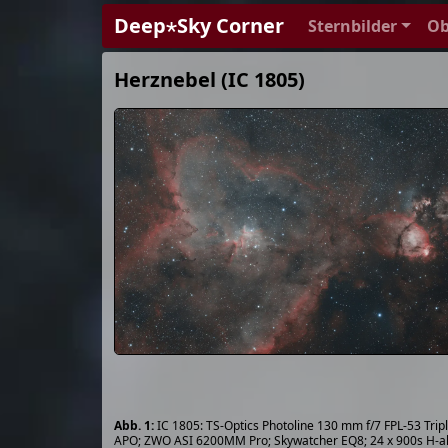
Deep⋆Sky Corner
Sternbilder
Ob
Herznebel (IC 1805)
IC 1805: TS-Optics Photoline 130 mm f/7 FPL-53 Tripl
APO; ZWO ASI 6200MM Pro; Skywatcher EQ8; 24 x 900s H-a