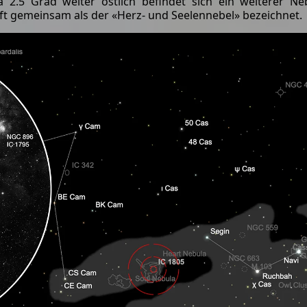
 2.5 Grad weiter östlich befindet sich ein weiterer N
oft gemeinsam als der «Herz- und Seelennebel» bezeichnet.