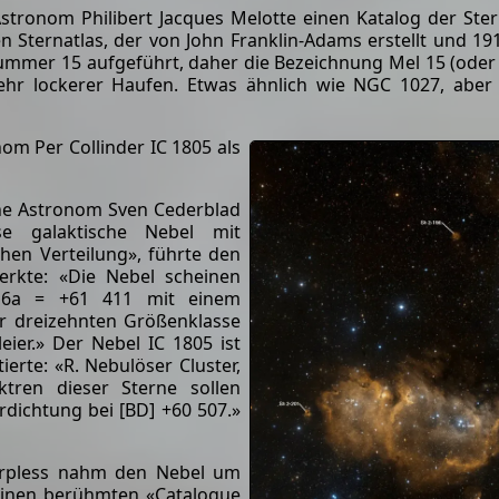
 Astronom Philibert Jacques Melotte einen Katalog der St
n Sternatlas, der von John Franklin-Adams erstellt und 19
 Nummer 15 aufgeführt, daher die Bezeichnung Mel 15 (oder
hr lockerer Haufen. Etwas ähnlich wie NGC 1027, aber 
om Per Collinder IC 1805 als
che Astronom Sven Cederblad
se galaktische Nebel mit
hen Verteilung», führte den
kte: «Die Nebel scheinen
: 6a = +61 411 mit einem
r dreizehnten Größenklasse
eier.» Der Nebel IC 1805 ist
erte: «R. Nebulöser Cluster,
ektren dieser Sterne sollen
Verdichtung bei [BD] +60 507.»
arpless nahm den Nebel um
seinen berühmten «Catalogue