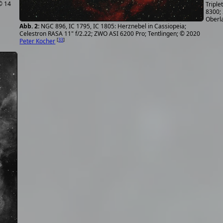
 © 14
Triple
8300; 
Oberl
NGC 896, IC 1795, IC 1805: Herznebel in Cassiopeia;
Celestron RASA 11" f/2.22; ZWO ASI 6200 Pro; Tentlingen; © 2020
[
33
]
Peter Kocher