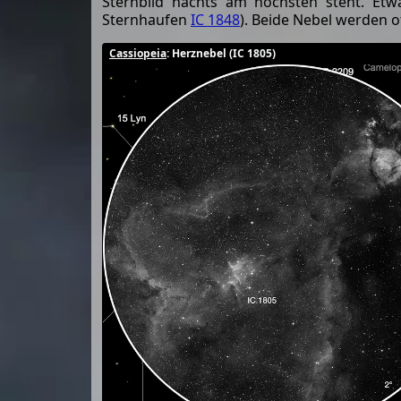
Sternbild nachts am höchsten steht. Etwa
Sternhaufen
IC 1848
). Beide Nebel werden 
Cassiopeia
: Herznebel (IC 1805)