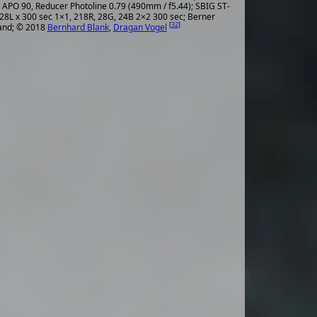
t APO 90, Reducer Photoline 0.79 (490mm / f5.44); SBIG ST-
28L x 300 sec 1×1, 218R, 28G, 24B 2×2 300 sec; Berner
[
32
]
and; © 2018
Bernhard Blank
,
Dragan Vogel