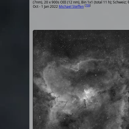
(7nm), 20 x 900s OIII (12 nm), Bin 1x1 (total 11 h); Schweiz;
[
709
]
Oct - 1 Jan 2022
Michael Steffen