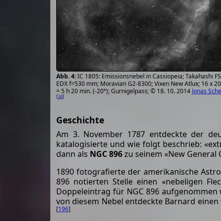
IC 1805: Emissionsnebel in Cassiopeia; Takahashi F
EDX f=530 mm; Moravian G2-8300; Vixen New Atlux; 16 x 20
= 5 h 20 min. (-20°); Gurnigelpass; © 18. 10. 2014
Jonas Sch
[
34
]
Geschichte
Am 3. November 1787 entdeckte der deut
katalogisierte und wie folgt beschrieb: «e
dann als
NGC 896
zu seinem «New General Ca
1890 fotografierte der amerikanische Ast
896 notierten Stelle einen «nebeligen Fl
Doppeleintrag für NGC 896 aufgenommen wur
von diesem Nebel entdeckte Barnard einen 
[
196
]