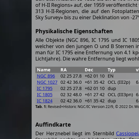
of H-II Regions» auf, der 1959 veröffentlich
313 H-II-Regionen, die auf den Fotoplatt
Sky Survey» bis zu einer Deklination von -27
Physikalische Eigenschaften
Alle Objekte (NGC 896, IC 1795 und IC 180
welcher von den jungen O und B Sternen im
man für IC 1795 eine Entfernung von 4.1 kpc
Lichtjahre). Die wahre Entfernung liegt wo
Name
RA
Dec
Typ
v
NGC 896
02 25 27.8
+62 01 10
EN
NGC 1027
02 42 36.0
+61 35 42
OCL (III2p)
6
IC 1795
02 25 27.8
+62 01 10
dup
IC 1805
02 32 48.0
+61 27 42
OCL (III3pn)
6
IC 1824
02 42 36.0
+61 35 42
dup
6
Revised+Historic NGC/IC Version 22/9, © 2022 Dr. W
Auffindkarte
Der Herznebel liegt im Sternbild
Cassiopei