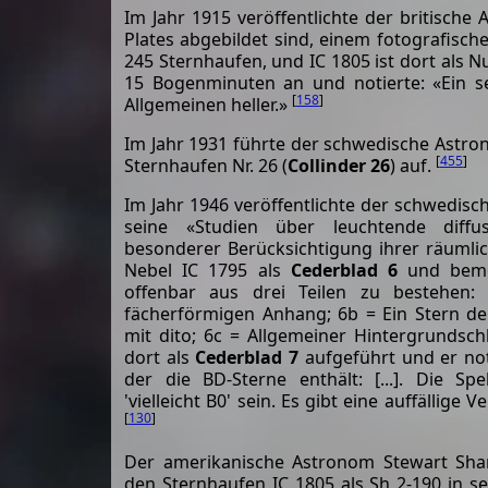
Im Jahr 1915 veröffentlichte der britische
Plates abgebildet sind, einem fotografische
245 Sternhaufen, und IC 1805 ist dort als
15 Bogenminuten an und notierte: «Ein se
[
158
]
Allgemeinen heller.»
Im Jahr 1931 führte der schwedische Astron
[
455
]
Sternhaufen Nr. 26 (
Collinder 26
) auf.
Im Jahr 1946 veröffentlichte der schwedis
seine «Studien über leuchtende diffu
besonderer Berücksichtigung ihrer räumlic
Nebel IC 1795 als
Cederblad 6
und bemer
offenbar aus drei Teilen zu bestehen
fächerförmigen Anhang; 6b = Ein Stern de
mit dito; 6c = Allgemeiner Hintergrundschl
dort als
Cederblad 7
aufgeführt und er noti
der die BD-Sterne enthält: [...]. Die Sp
'vielleicht B0' sein. Es gibt eine auffällige 
[
130
]
Der amerikanische Astronom Stewart Sh
den Sternhaufen IC 1805 als Sh 2-190 in 