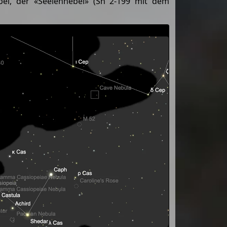
ebel, der «Seelennebel» (Sh 2-199 mit dem